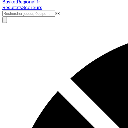
BasketRegional.fr
Résultats
Scoreurs
⌘
K