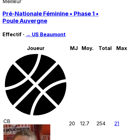
Meilleur
Pré-Nationale Féminine • Phase 1 •
Poule Auvergne
Effectif ·
→
US Beaumont
Joueur
MJ
Moy.
Total
Max
CB
20
12.7
254
21