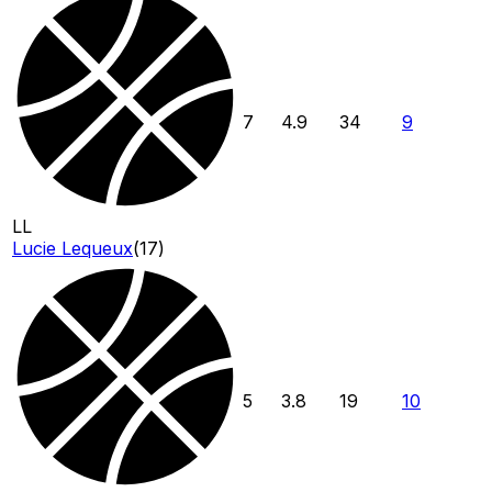
7
4.9
34
9
LL
Lucie Lequeux
(
17
)
5
3.8
19
10