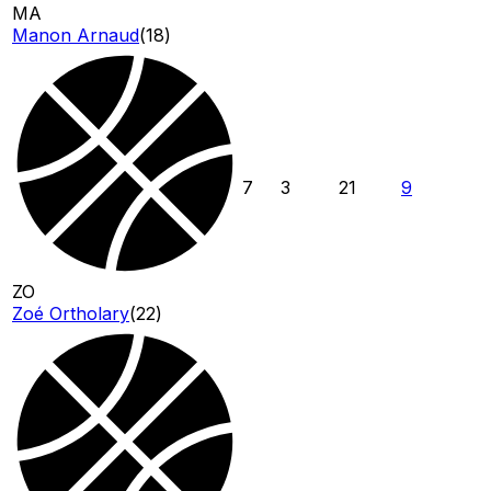
MA
Manon Arnaud
(
18
)
7
3
21
9
ZO
Zoé Ortholary
(
22
)