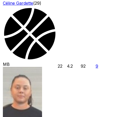
Céline Gardette
(
29
)
MB
22
4.2
92
9