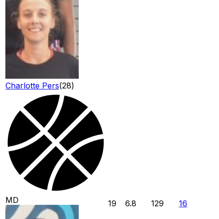
Charlotte Pers
(
28
)
MD
19
6.8
129
16