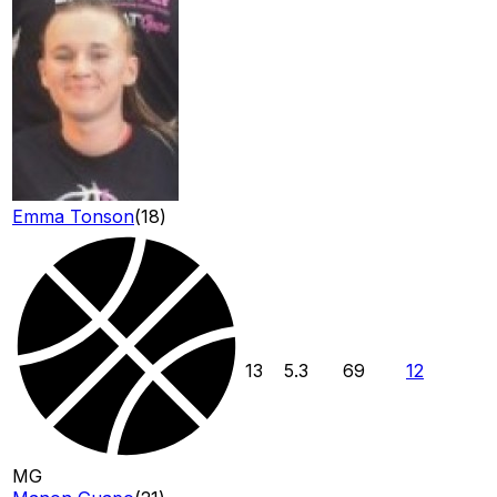
Emma Tonson
(
18
)
13
5.3
69
12
MG