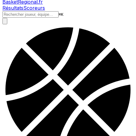
BasketRegional.fr
Résultats
Scoreurs
⌘
K