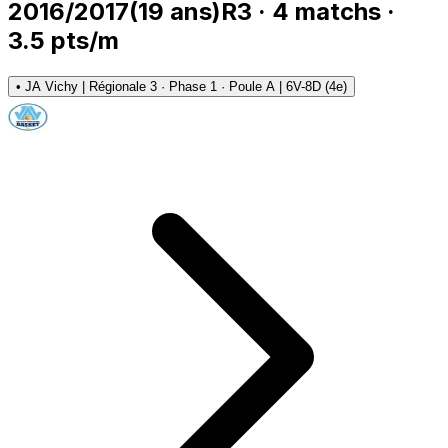
2016/2017
(
19
ans)
R3
·
4
matchs
·
3.5
pts/m
•
JA Vichy | Régionale 3 · Phase 1 · Poule A | 6V-8D (4e)