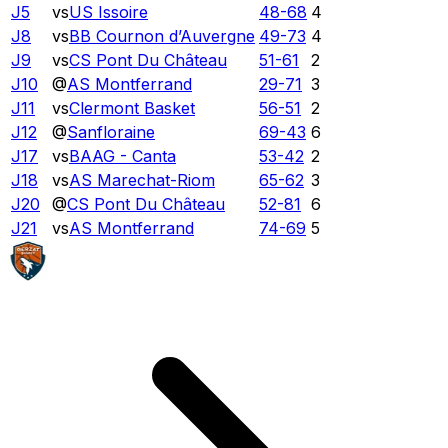
J5
vs
US Issoire
48
-
68
4
J8
vs
BB Cournon d’Auvergne
49
-
73
4
J9
vs
CS Pont Du Château
51
-
61
2
J10
@
AS Montferrand
29
-
71
3
J11
vs
Clermont Basket
56
-
51
2
J12
@
Sanfloraine
69
-
43
6
J17
vs
BAAG - Canta
53
-
42
2
J18
vs
AS Marechat-Riom
65
-
62
3
J20
@
CS Pont Du Château
52
-
81
6
J21
vs
AS Montferrand
74
-
69
5