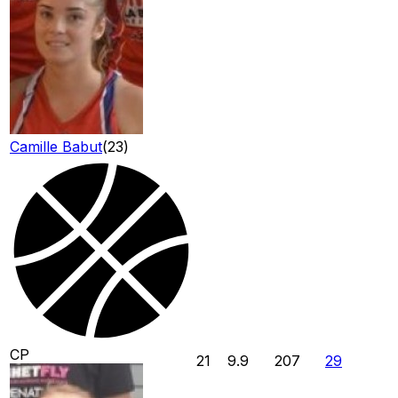
Camille Babut
(
23
)
CP
21
9.9
207
29