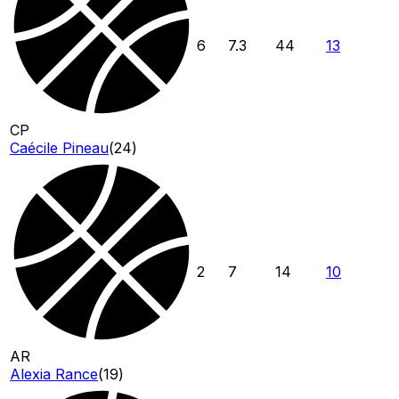
6
7.3
44
13
CP
Caécile Pineau
(
24
)
2
7
14
10
AR
Alexia Rance
(
19
)