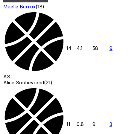
Maëlle Berrux
(
18
)
14
4.1
58
9
AS
Alice Soubeyrand
(
21
)
11
0.8
9
3