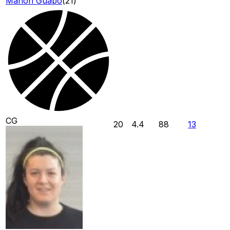
Manon Guapo
(
21
)
CG
20
4.4
88
13