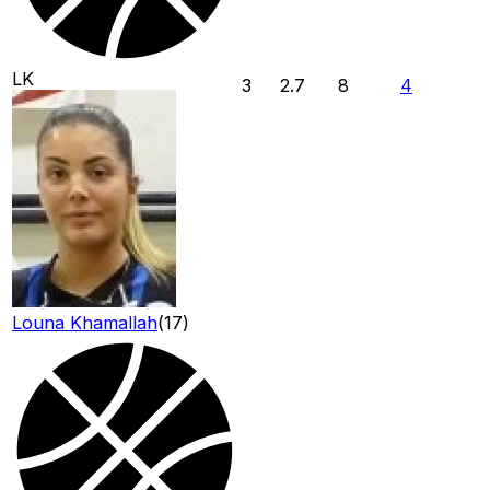
LK
3
2.7
8
4
Louna Khamallah
(
17
)