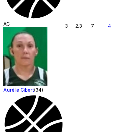
AC
3
2.3
7
4
Aurélie Cibert
(
34
)