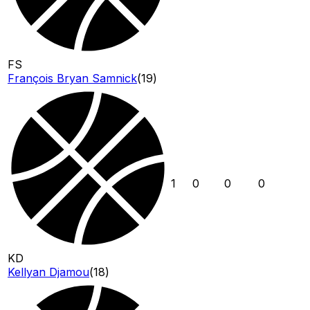
FS
François Bryan Samnick
(
19
)
1
0
0
0
KD
Kellyan Djamou
(
18
)