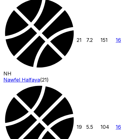
21
7.2
151
16
NH
Nawfel Halfaya
(
21
)
19
5.5
104
16