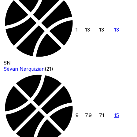
1
13
13
13
SN
Sévan Narquizian
(
21
)
9
7.9
71
15