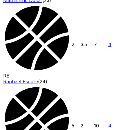
Mathis Eric Doloir
(
23
)
2
3.5
7
4
RE
Raphael Escure
(
24
)
5
2
10
4