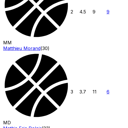
2
4.5
9
9
MM
Matthieu Morand
(
30
)
3
3.7
11
6
MD