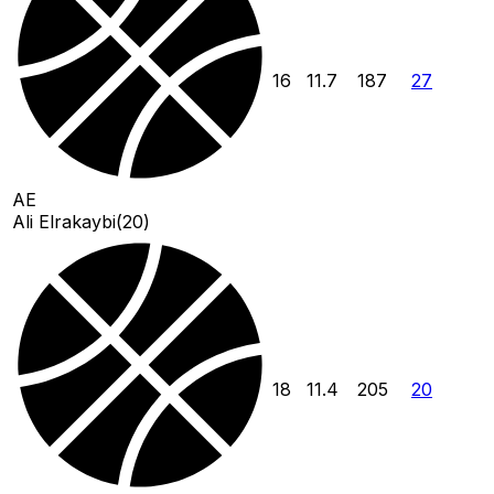
16
11.7
187
27
AE
Ali Elrakaybi
(
20
)
18
11.4
205
20