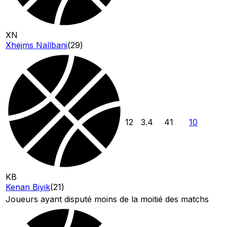
XN
Xhejms Nallbani
(
29
)
12
3.4
41
10
KB
Kenan Biyik
(
21
)
Joueurs ayant disputé moins de la moitié des matchs