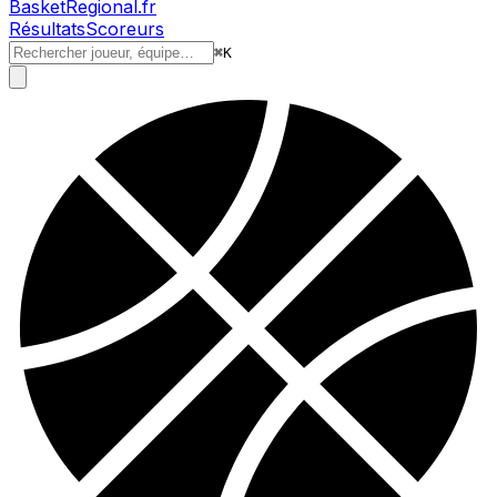
BasketRegional.fr
Résultats
Scoreurs
⌘
K