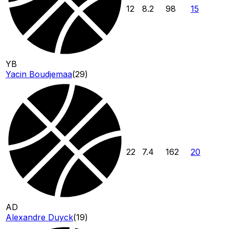
12
8.2
98
15
YB
Yacin Boudjemaa
(
29
)
22
7.4
162
20
AD
Alexandre Duyck
(
19
)