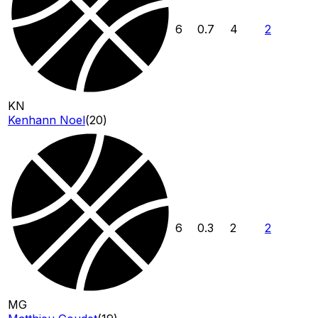
6
0.7
4
2
KN
Kenhann Noel
(
20
)
6
0.3
2
2
MG