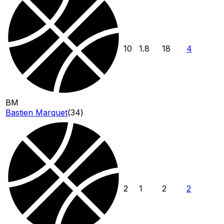
10
1.8
18
4
BM
Bastien Marquet
(
34
)
2
1
2
2