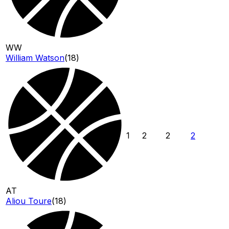
WW
William Watson
(
18
)
1
2
2
2
AT
Aliou Toure
(
18
)