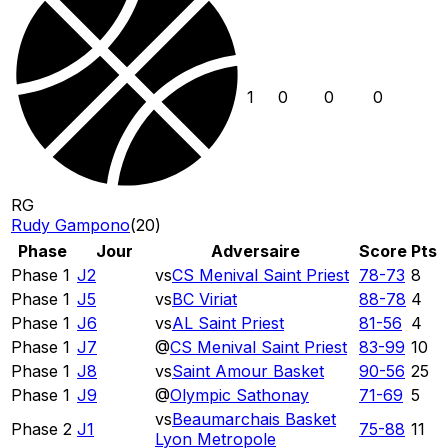
1
0
0
0
RG
Rudy Gampono
(
20
)
Phase
Jour
Adversaire
Score
Pts
Phase 1
J2
vs
CS Menival Saint Priest
78
-
73
8
Phase 1
J5
vs
BC Viriat
88
-
78
4
Phase 1
J6
vs
AL Saint Priest
81
-
56
4
Phase 1
J7
@
CS Menival Saint Priest
83
-
99
10
Phase 1
J8
vs
Saint Amour Basket
90
-
56
25
Phase 1
J9
@
Olympic Sathonay
71
-
69
5
vs
Beaumarchais Basket
Phase 2
J1
75
-
88
11
Lyon Metropole