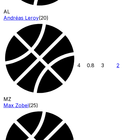
AL
Andréas Leroy
(
20
)
4
0.8
3
2
MZ
Max Zobel
(
25
)