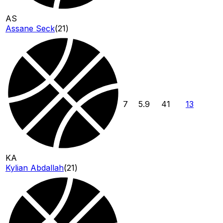
AS
Assane Seck
(
21
)
7
5.9
41
13
KA
Kylian Abdallah
(
21
)