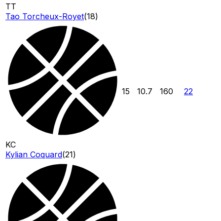
TT
Tao Torcheux-Royet
(
18
)
15
10.7
160
22
KC
Kylian Coquard
(
21
)