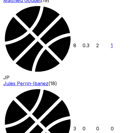
Matthieu Goudet
(
19
)
8
0.3
2
1
JP
Jules Perrin-Ibanez
(
18
)
3
0
0
0