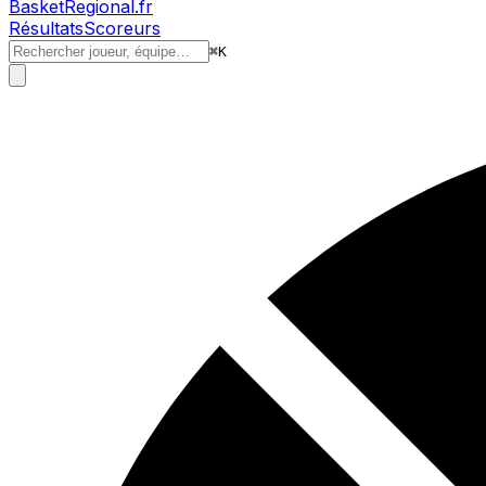
BasketRegional.fr
Résultats
Scoreurs
⌘
K