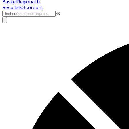
BasketRegional.fr
Résultats
Scoreurs
⌘
K