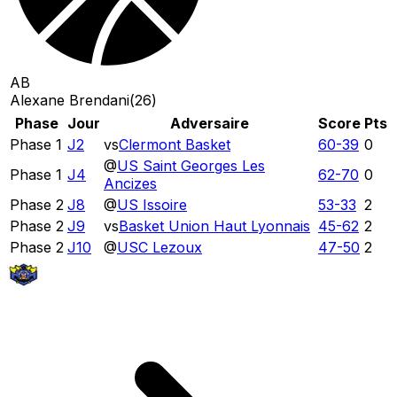
AB
Alexane Brendani
(
26
)
Phase
Jour
Adversaire
Score
Pts
Phase 1
J2
vs
Clermont Basket
60
-
39
0
@
US Saint Georges Les
Phase 1
J4
62
-
70
0
Ancizes
Phase 2
J8
@
US Issoire
53
-
33
2
Phase 2
J9
vs
Basket Union Haut Lyonnais
45
-
62
2
Phase 2
J10
@
USC Lezoux
47
-
50
2