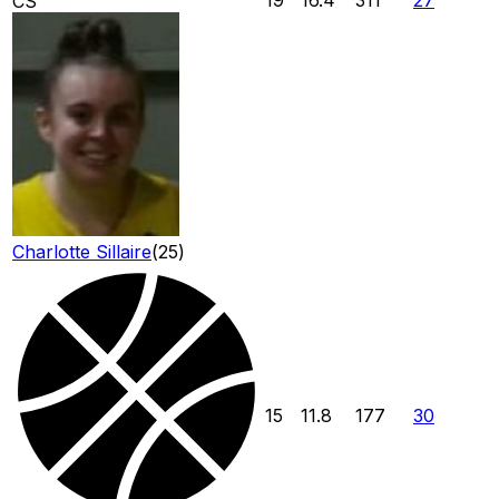
CS
Charlotte Sillaire
(
25
)
15
11.8
177
30