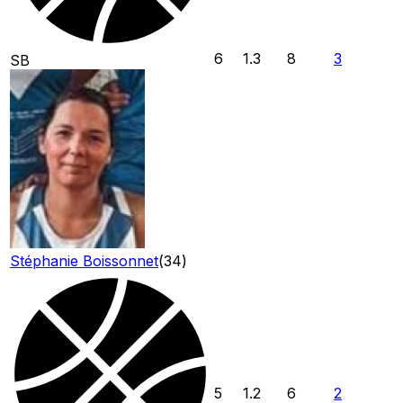
6
1.3
8
3
SB
Stéphanie Boissonnet
(
34
)
5
1.2
6
2