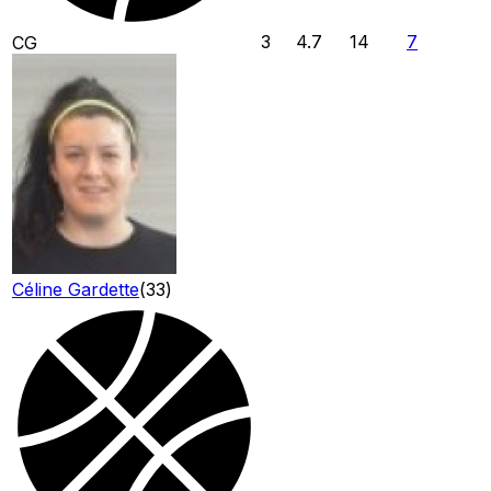
3
4.7
14
7
CG
Céline Gardette
(
33
)