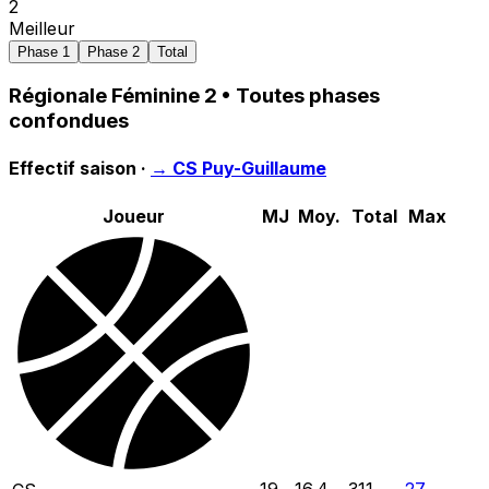
2
Meilleur
Phase 1
Phase 2
Total
Régionale Féminine 2
• Toutes phases
confondues
Effectif saison ·
→
CS Puy-Guillaume
Joueur
MJ
Moy.
Total
Max
19
16.4
311
27