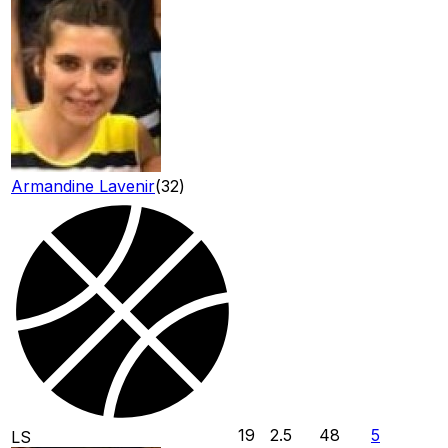
Armandine Lavenir
(
32
)
19
2.5
48
5
LS