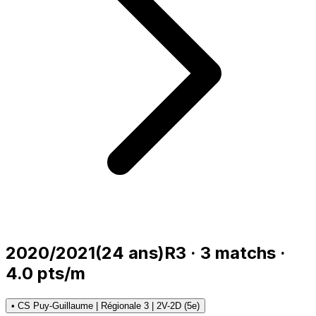
2020/2021
(
24
ans)
R3
·
3
matchs
·
4.0
pts/m
•
CS Puy-Guillaume | Régionale 3 | 2V-2D (5e)