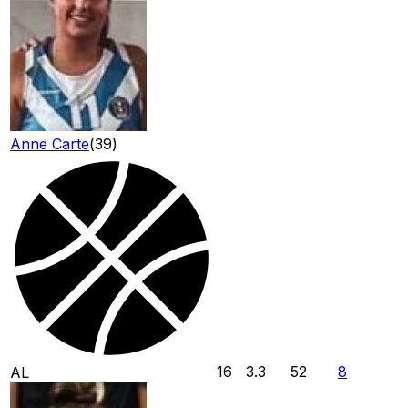
Anne Carte
(
39
)
16
3.3
52
8
AL