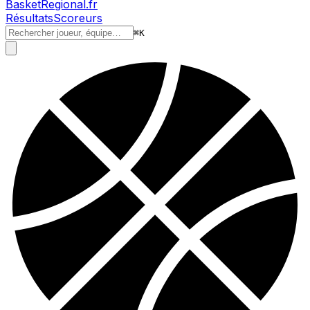
BasketRegional.fr
Résultats
Scoreurs
⌘
K