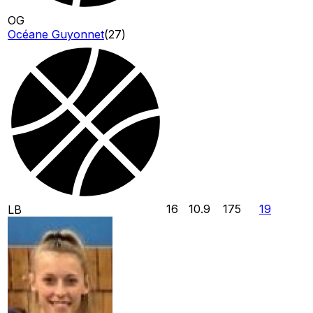
OG
Océane Guyonnet
(
27
)
16
10.9
175
19
LB