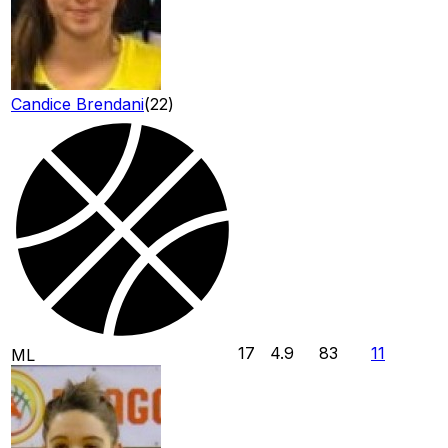
Candice Brendani
(
22
)
17
4.9
83
11
ML