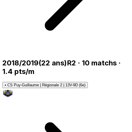
2018/2019
(
22
ans)
R2
·
10
matchs
·
1.4
pts/m
•
CS Puy-Guillaume | Régionale 2 | 13V-9D (6e)