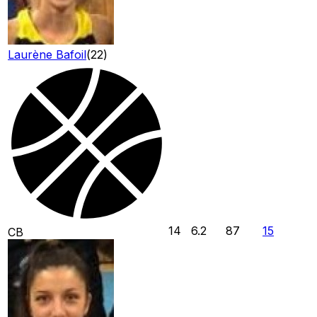
Laurène Bafoil
(
22
)
14
6.2
87
15
CB