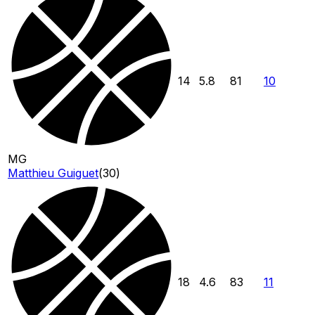
14
5.8
81
10
MG
Matthieu Guiguet
(
30
)
18
4.6
83
11