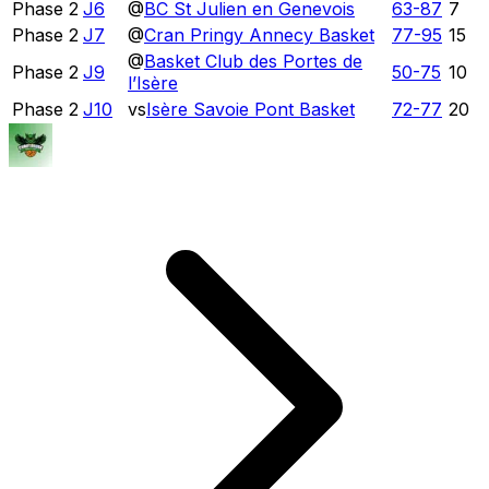
Phase 2
J6
@
BC St Julien en Genevois
63
-
87
7
Phase 2
J7
@
Cran Pringy Annecy Basket
77
-
95
15
@
Basket Club des Portes de
Phase 2
J9
50
-
75
10
l’Isère
Phase 2
J10
vs
Isère Savoie Pont Basket
72
-
77
20