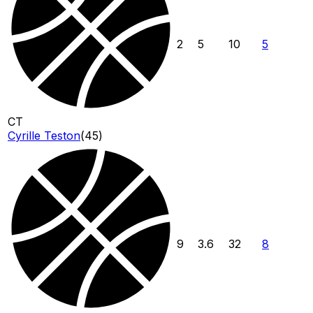
2
5
10
5
CT
Cyrille Teston
(
45
)
9
3.6
32
8