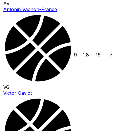
AV
Antonin Vachon-France
9
1.8
16
7
VG
Victor Gaviot