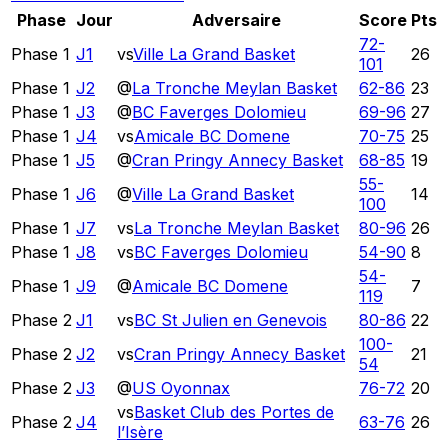
Phase
Jour
Adversaire
Score
Pts
72
-
Phase 1
J1
vs
Ville La Grand Basket
26
101
Phase 1
J2
@
La Tronche Meylan Basket
62
-
86
23
Phase 1
J3
@
BC Faverges Dolomieu
69
-
96
27
Phase 1
J4
vs
Amicale BC Domene
70
-
75
25
Phase 1
J5
@
Cran Pringy Annecy Basket
68
-
85
19
55
-
Phase 1
J6
@
Ville La Grand Basket
14
100
Phase 1
J7
vs
La Tronche Meylan Basket
80
-
96
26
Phase 1
J8
vs
BC Faverges Dolomieu
54
-
90
8
54
-
Phase 1
J9
@
Amicale BC Domene
7
119
Phase 2
J1
vs
BC St Julien en Genevois
80
-
86
22
100
-
Phase 2
J2
vs
Cran Pringy Annecy Basket
21
54
Phase 2
J3
@
US Oyonnax
76
-
72
20
vs
Basket Club des Portes de
Phase 2
J4
63
-
76
26
l’Isère