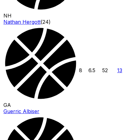
NH
Nathan Hergott
(
24
)
8
6.5
52
13
GA
Guerric Albiser