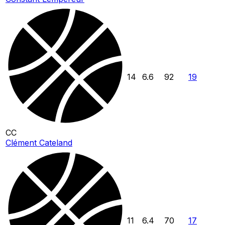
14
6.6
92
19
CC
Clément Cateland
11
6.4
70
17