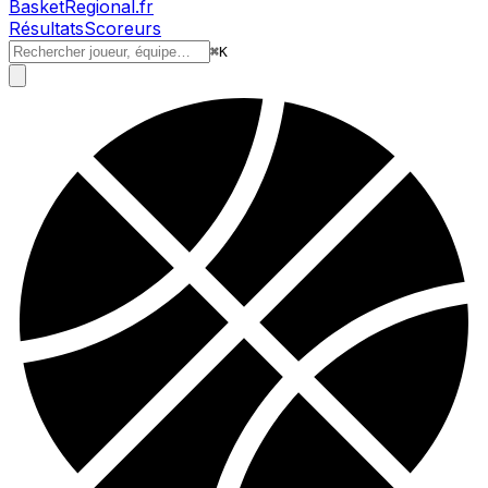
BasketRegional.fr
Résultats
Scoreurs
⌘
K