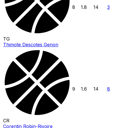
8
1.8
14
3
TG
Thimote Descotes Genon
9
1.6
14
8
CR
Corentin Robin-Rivoire