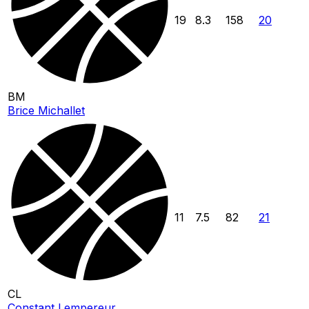
19
8.3
158
20
BM
Brice Michallet
11
7.5
82
21
CL
Constant Lempereur