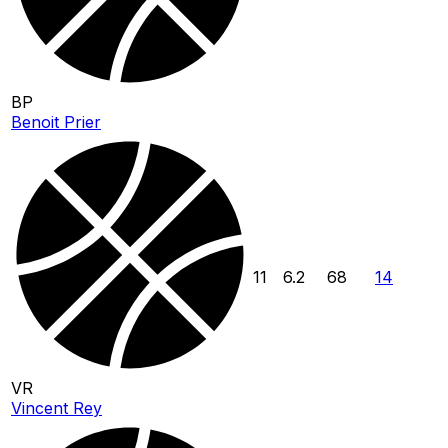
BP
Benoit Prier
11
6.2
68
14
VR
Vincent Rey