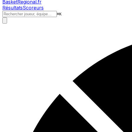
BasketRegional.fr
Résultats
Scoreurs
⌘
K