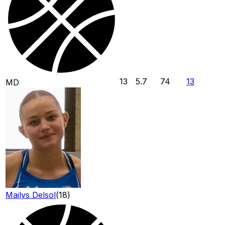
13
5.7
74
13
MD
Mailys Delsol
(
18
)