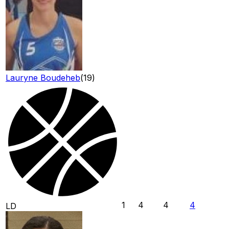
Lauryne Boudeheb
(
19
)
1
4
4
4
LD