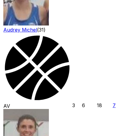
Audrey Michel
(
31
)
3
6
18
7
AV