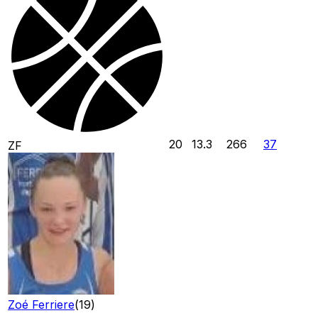
20
13.3
266
37
ZF
Zoé Ferriere
(
19
)