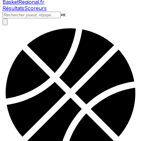
BasketRegional.fr
Résultats
Scoreurs
⌘
K