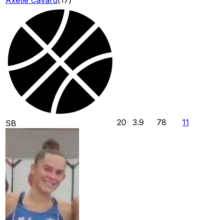
20
3.9
78
11
SB