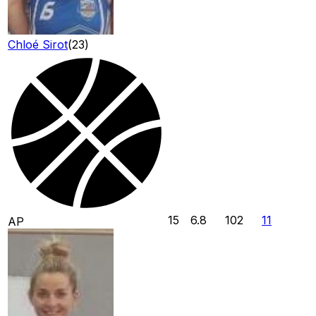
Chloé Sirot
(
23
)
15
6.8
102
11
AP