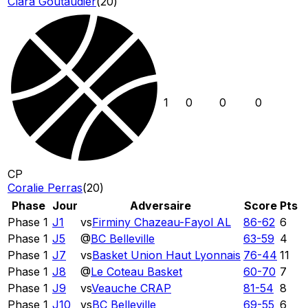
Clara Goutaudier
(
20
)
1
0
0
0
CP
Coralie Perras
(
20
)
Phase
Jour
Adversaire
Score
Pts
Phase 1
J1
vs
Firminy Chazeau-Fayol AL
86
-
62
6
Phase 1
J5
@
BC Belleville
63
-
59
4
Phase 1
J7
vs
Basket Union Haut Lyonnais
76
-
44
11
Phase 1
J8
@
Le Coteau Basket
60
-
70
7
Phase 1
J9
vs
Veauche CRAP
81
-
54
8
Phase 1
J10
vs
BC Belleville
69
-
55
6