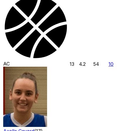
AC
13
4.2
54
10
Axelle Cavard
(
17
)