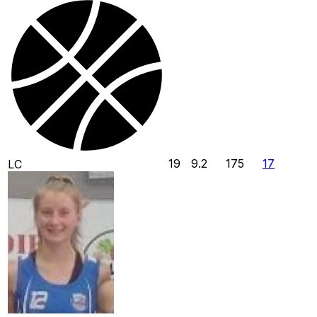
19
9.2
175
17
LC