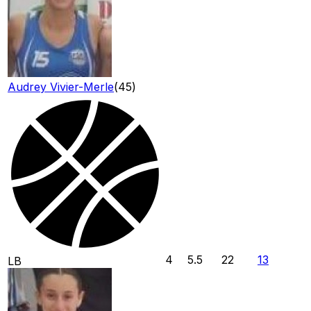
Audrey Vivier-Merle
(
45
)
4
5.5
22
13
LB