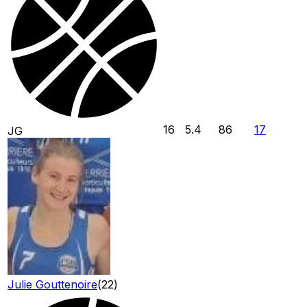
16
5.4
86
17
JG
Julie Gouttenoire
(
22
)