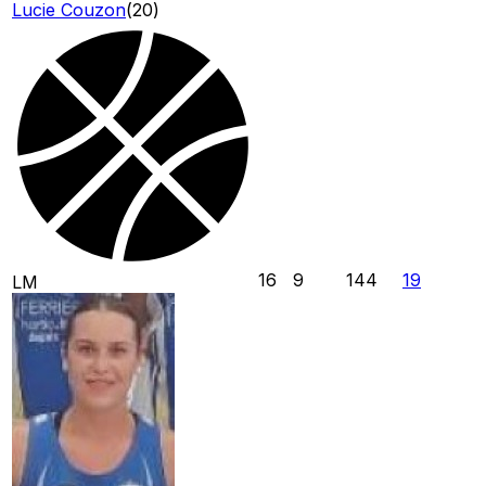
Lucie Couzon
(
20
)
16
9
144
19
LM