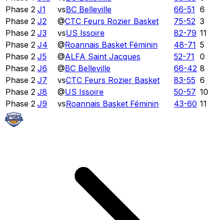
Phase 2
J1
vs
BC Belleville
66
-
51
6
Phase 2
J2
@
CTC Feurs Rozier Basket
75
-
52
3
Phase 2
J3
vs
US Issoire
82
-
79
11
Phase 2
J4
@
Roannais Basket Féminin
48
-
71
5
Phase 2
J5
@
ALFA Saint Jacques
52
-
71
0
Phase 2
J6
@
BC Belleville
66
-
42
8
Phase 2
J7
vs
CTC Feurs Rozier Basket
83
-
55
6
Phase 2
J8
@
US Issoire
50
-
57
10
Phase 2
J9
vs
Roannais Basket Féminin
43
-
60
11