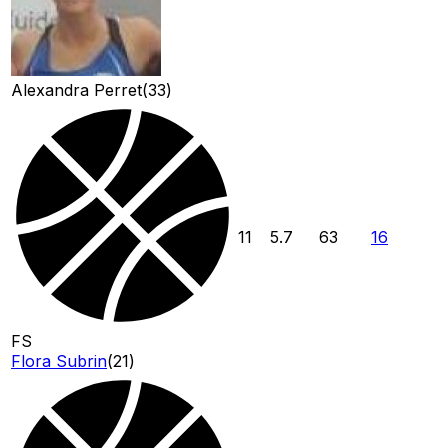
Alexandra Perret
(
33
)
11
5.7
63
16
FS
Flora Subrin
(
21
)