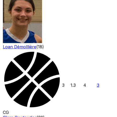
Loan Démolllière
(
18
)
3
1.3
4
3
CG