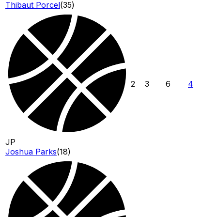
Thibaut Porcel
(
35
)
2
3
6
4
JP
Joshua Parks
(
18
)