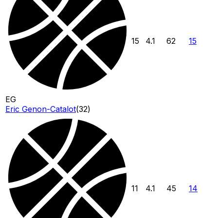
15
4.1
62
15
EG
Eric Genon-Catalot
(
32
)
11
4.1
45
14