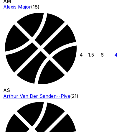
AM
Alexis Major
(
18
)
4
1.5
6
4
AS
Arthur Van Der Sanden--Piva
(
21
)