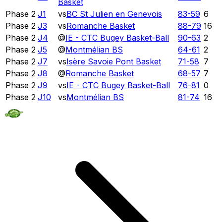
Basket
Phase 2
J1
vs
BC St Julien en Genevois
83
-
59
6
Phase 2
J3
vs
Romanche Basket
88
-
79
16
Phase 2
J4
@
IE - CTC Bugey Basket-Ball
90
-
63
2
Phase 2
J5
@
Montmélian BS
64
-
61
2
Phase 2
J7
vs
Isère Savoie Pont Basket
71
-
58
7
Phase 2
J8
@
Romanche Basket
68
-
57
7
Phase 2
J9
vs
IE - CTC Bugey Basket-Ball
76
-
81
0
Phase 2
J10
vs
Montmélian BS
81
-
74
16