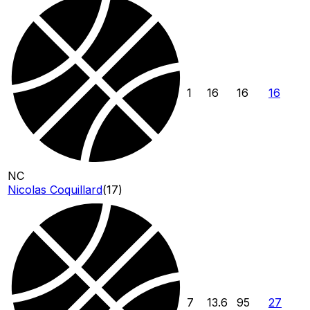
1
16
16
16
NC
Nicolas Coquillard
(
17
)
7
13.6
95
27