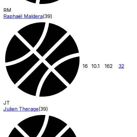
RM
Raphaël Maldera
(
39
)
16
10.1
162
32
JT
Julien Therage
(
39
)