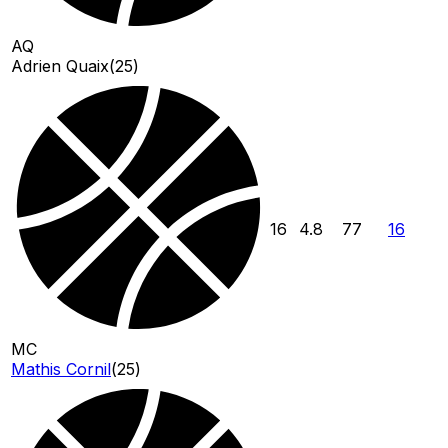
AQ
Adrien Quaix
(
25
)
16
4.8
77
16
MC
Mathis Cornil
(
25
)