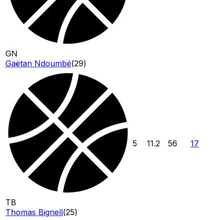
GN
Gaëtan Ndoumbé
(
29
)
5
11.2
56
17
TB
Thomas Bignell
(
25
)