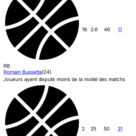
18
2.6
46
11
RB
Romain Bussetta
(
24
)
Joueurs ayant disputé moins de la moitié des matchs
2
25
50
31