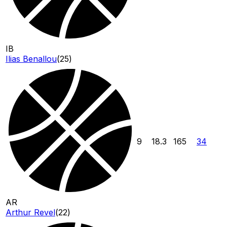
IB
Ilias Benallou
(
25
)
9
18.3
165
34
AR
Arthur Revel
(
22
)