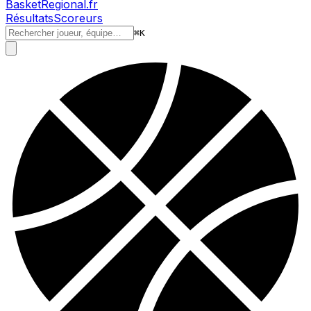
BasketRegional.fr
Résultats
Scoreurs
⌘
K