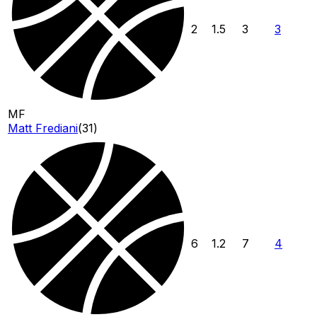
2
1.5
3
3
MF
Matt Frediani
(
31
)
6
1.2
7
4