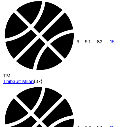
9
9.1
82
15
TM
Thibault Milan
(
37
)