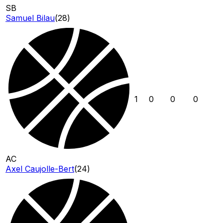
SB
Samuel Bilau
(
28
)
1
0
0
0
AC
Axel Caujolle-Bert
(
24
)