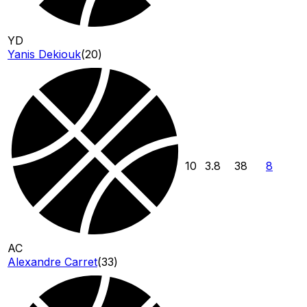
YD
Yanis Dekiouk
(
20
)
10
3.8
38
8
AC
Alexandre Carret
(
33
)