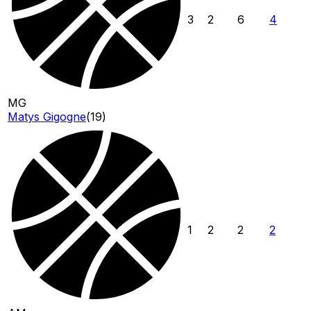
3
2
6
4
MG
Matys Gigogne
(
19
)
1
2
2
2