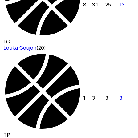
8
3.1
25
13
LG
Louka Goujon
(
20
)
1
3
3
3
TP