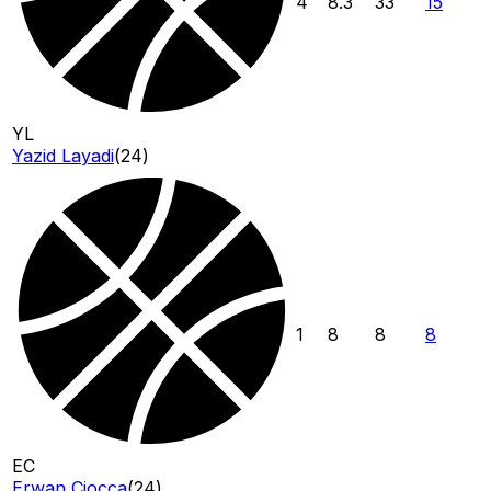
4
8.3
33
15
YL
Yazid Layadi
(
24
)
1
8
8
8
EC
Erwan Ciocca
(
24
)