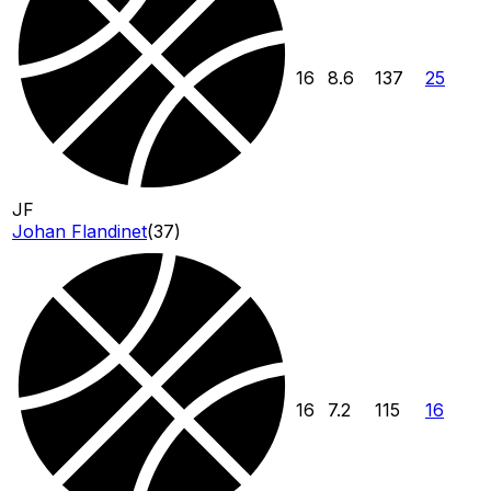
16
8.6
137
25
JF
Johan Flandinet
(
37
)
16
7.2
115
16