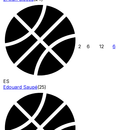
2
6
12
6
ES
Edouard Saupé
(
25
)