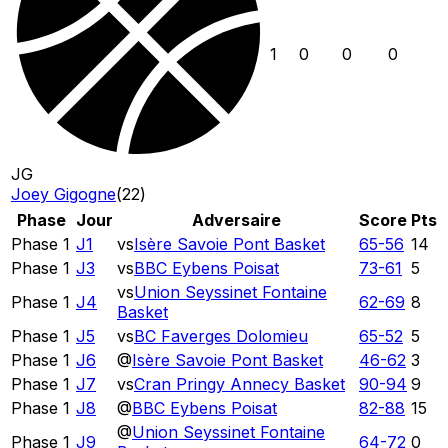
1
0
0
0
JG
Joey Gigogne
(
22
)
Phase
Jour
Adversaire
Score
Pts
Phase 1
J1
vs
Isère Savoie Pont Basket
65
-
56
14
Phase 1
J3
vs
BBC Eybens Poisat
73
-
61
5
vs
Union Seyssinet Fontaine
Phase 1
J4
62
-
69
8
Basket
Phase 1
J5
vs
BC Faverges Dolomieu
65
-
52
5
Phase 1
J6
@
Isère Savoie Pont Basket
46
-
62
3
Phase 1
J7
vs
Cran Pringy Annecy Basket
90
-
94
9
Phase 1
J8
@
BBC Eybens Poisat
82
-
88
15
@
Union Seyssinet Fontaine
Phase 1
J9
64
-
72
0