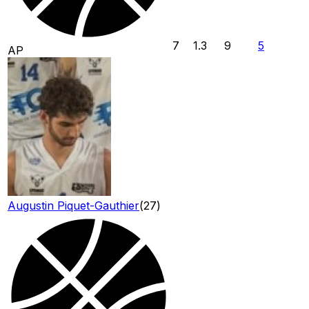
7
1.3
9
5
AP
Augustin Piquet-Gauthier
(
27
)