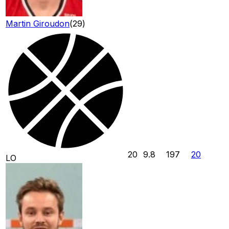
Martin Giroudon
(
29
)
20
9.8
197
20
LO