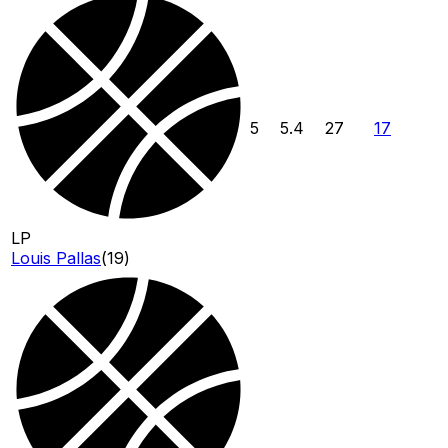
5
5.4
27
17
LP
Louis Pallas
(
19
)