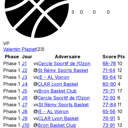
3
0
0
0
VP
Valentin Plaziat
(
23
)
Phase
Jour
Adversaire
Score
Pts
Phase 1
J1
vs
Cercle Sportif de l’Ozon
68
-
78
10
Phase 1
J2
@
St Rémy Sports Basket
71
-
64
12
Phase 1
J3
vs
IE - AL Voiron
85
-
64
12
Phase 1
J4
@
CLAR Lyon Basket
80
-
90
4
Phase 1
J5
vs
Bron Basket Club
75
-
71
17
Phase 1
J6
@
Cercle Sportif de l’Ozon
72
-
92
8
Phase 1
J7
vs
St Rémy Sports Basket
77
-
84
11
Phase 1
J8
@
IE - AL Voiron
65
-
56
10
Phase 1
J9
vs
CLAR Lyon Basket
76
-
91
5
Phase 1
J10
@
Bron Basket Club
73
-
91
13