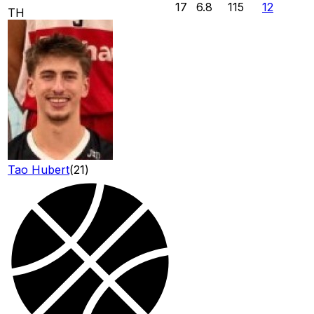
17
6.8
115
12
TH
Tao Hubert
(
21
)