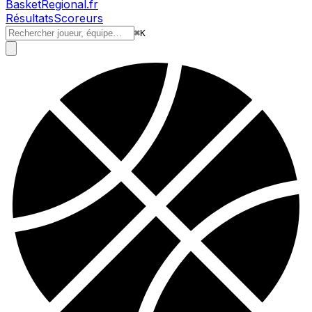
BasketRegional.fr
Résultats
Scoreurs
⌘
K