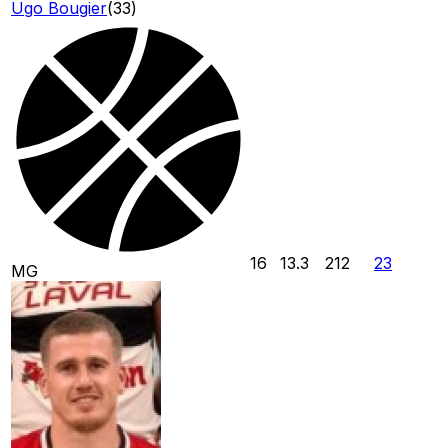
Ugo Bougier
(
33
)
16
13.3
212
23
MG