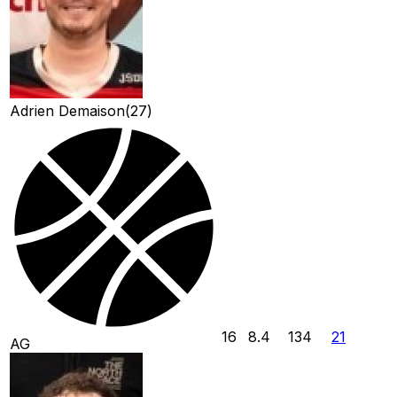
Adrien Demaison
(
27
)
16
8.4
134
21
AG