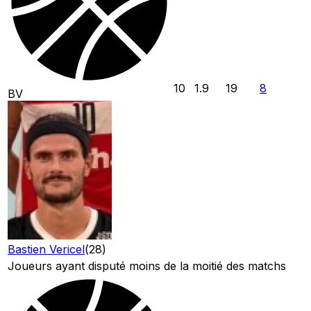
10
1.9
19
8
BV
Bastien Vericel
(
28
)
Joueurs ayant disputé moins de la moitié des matchs