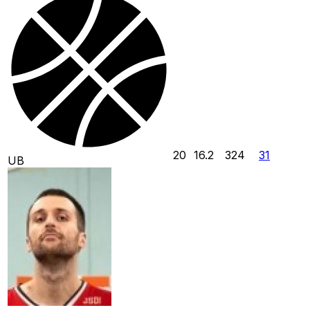
20
16.2
324
31
UB