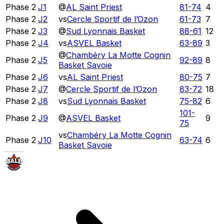
Phase 2
J1
@
AL Saint Priest
81
-
74
4
Phase 2
J2
vs
Cercle Sportif de l’Ozon
61
-
73
7
Phase 2
J3
@
Sud Lyonnais Basket
88
-
61
12
Phase 2
J4
vs
ASVEL Basket
63
-
89
3
@
Chambéry La Motte Cognin
Phase 2
J5
92
-
89
8
Basket Savoie
Phase 2
J6
vs
AL Saint Priest
80
-
75
7
Phase 2
J7
@
Cercle Sportif de l’Ozon
83
-
72
18
Phase 2
J8
vs
Sud Lyonnais Basket
75
-
82
6
101
-
Phase 2
J9
@
ASVEL Basket
9
75
vs
Chambéry La Motte Cognin
Phase 2
J10
63
-
74
6
Basket Savoie