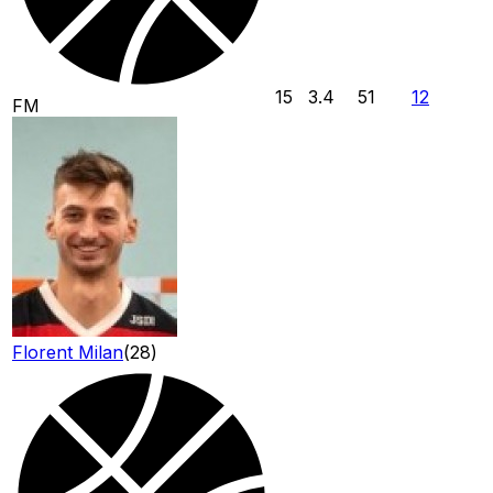
15
3.4
51
12
FM
Florent Milan
(
28
)