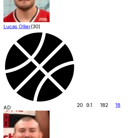
Lucas Ollier
(
30
)
20
9.1
182
18
AD