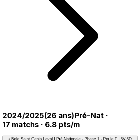
2024/2025
(
26
ans)
Pré-Nat
·
17
matchs
·
6.8
pts/m
•
Bale Saint Genis Laval | Pré-Nationale · Phase 1 · Poule F | 5V-5D