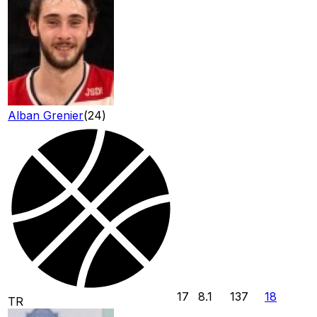
Alban Grenier
(
24
)
17
8.1
137
18
TR