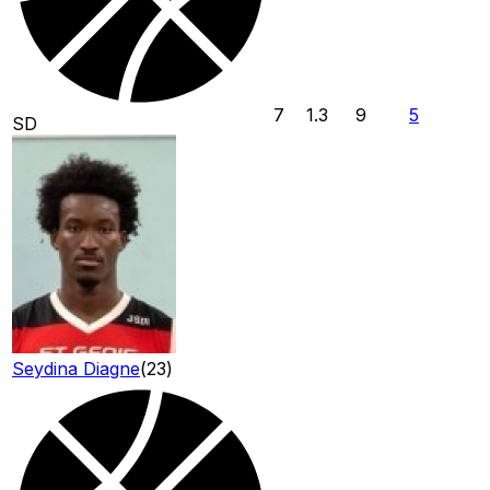
7
1.3
9
5
SD
Seydina Diagne
(
23
)