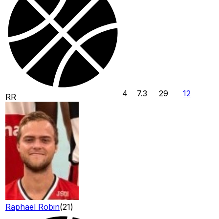
4
7.3
29
12
RR
Raphael Robin
(
21
)