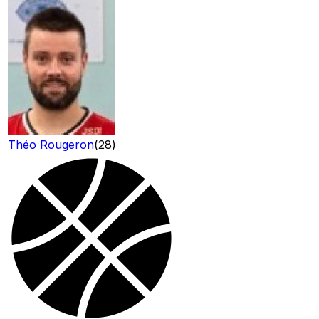
Théo Rougeron
(
28
)