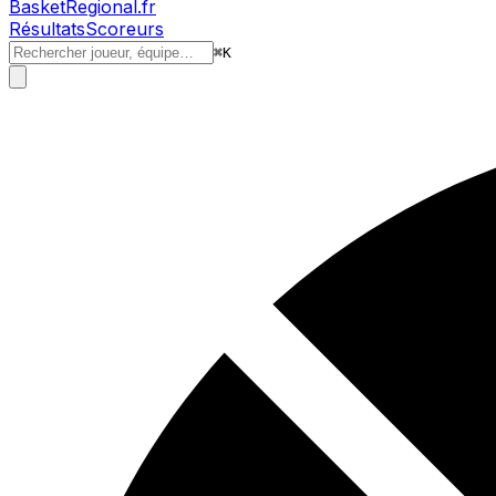
BasketRegional.fr
Résultats
Scoreurs
⌘
K