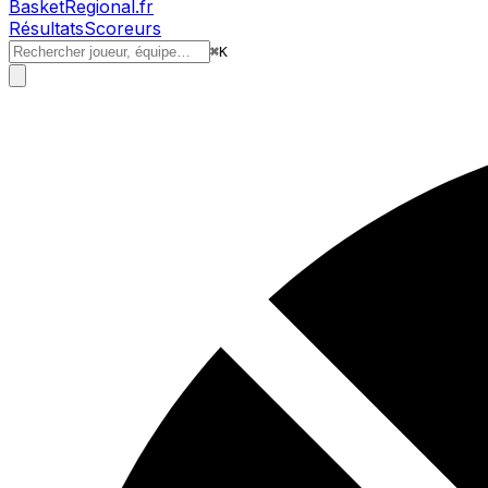
BasketRegional.fr
Résultats
Scoreurs
⌘
K