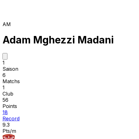
AM
Adam Mghezzi Madani
1
Saison
6
Matchs
1
Club
56
Points
18
Record
9.3
Pts/m