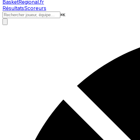
BasketRegional.fr
Résultats
Scoreurs
⌘
K