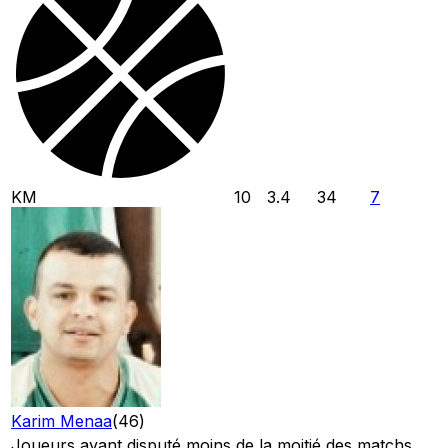
KM
10
3.4
34
7
Karim Menaa
(
46
)
Joueurs ayant disputé moins de la moitié des matchs