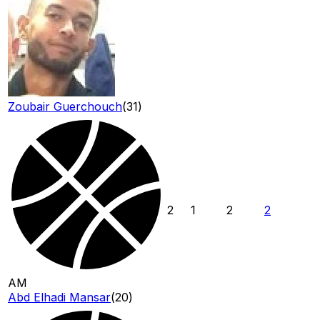
Zoubair Guerchouch
(
31
)
2
1
2
2
AM
Abd Elhadi Mansar
(
20
)