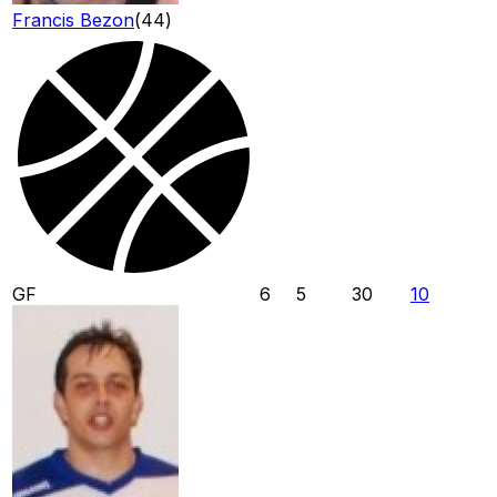
Francis Bezon
(
44
)
GF
6
5
30
10