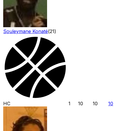
Souleymane Konaté
(
21
)
HC
1
10
10
10