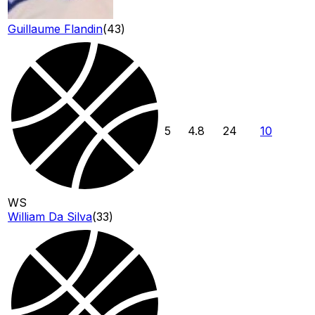
Guillaume Flandin
(
43
)
5
4.8
24
10
WS
William Da Silva
(
33
)