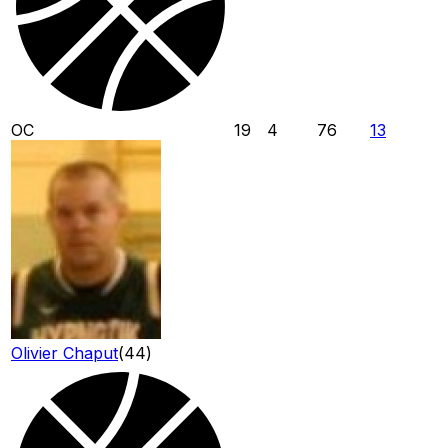
OC
19
4
76
13
Olivier Chaput
(
44
)