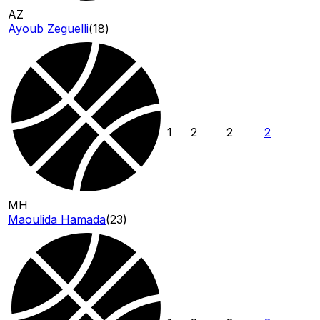
AZ
Ayoub Zeguelli
(
18
)
1
2
2
2
MH
Maoulida Hamada
(
23
)