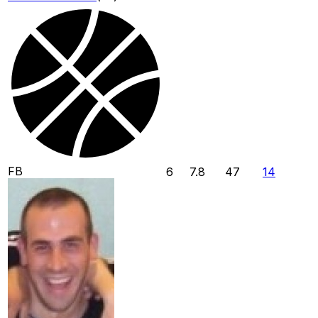
FB
6
7.8
47
14