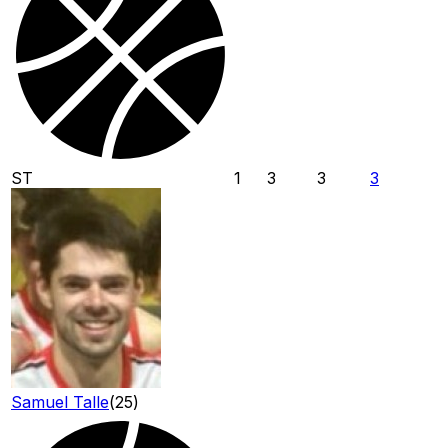
ST
1
3
3
3
Samuel Talle
(
25
)