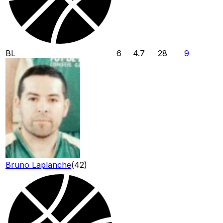
BL
6
4.7
28
9
Bruno Laplanche
(
42
)