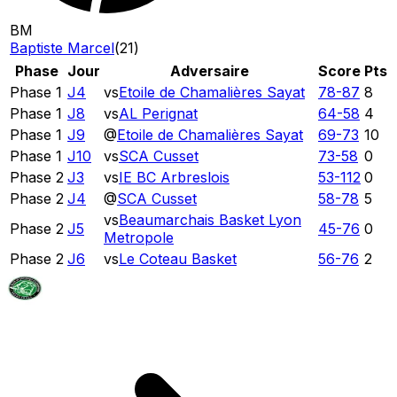
BM
Baptiste Marcel
(
21
)
Phase
Jour
Adversaire
Score
Pts
Phase 1
J4
vs
Etoile de Chamalières Sayat
78
-
87
8
Phase 1
J8
vs
AL Perignat
64
-
58
4
Phase 1
J9
@
Etoile de Chamalières Sayat
69
-
73
10
Phase 1
J10
vs
SCA Cusset
73
-
58
0
Phase 2
J3
vs
IE BC Arbreslois
53
-
112
0
Phase 2
J4
@
SCA Cusset
58
-
78
5
vs
Beaumarchais Basket Lyon
Phase 2
J5
45
-
76
0
Metropole
Phase 2
J6
vs
Le Coteau Basket
56
-
76
2