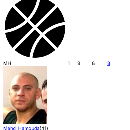
MH
1
8
8
8
Mehdi Hamouda
(
41
)