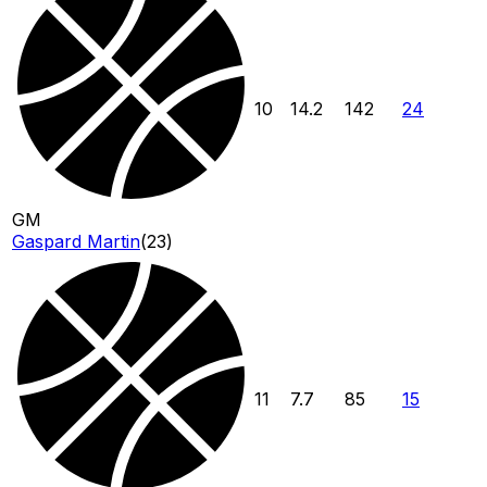
10
14.2
142
24
GM
Gaspard Martin
(
23
)
11
7.7
85
15