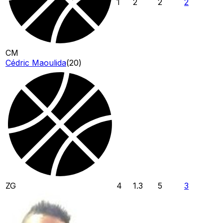
1
2
2
2
CM
Cédric Maoulida
(
20
)
ZG
4
1.3
5
3