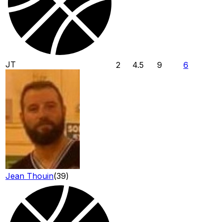
JT
2
4.5
9
6
Jean Thouin
(
39
)