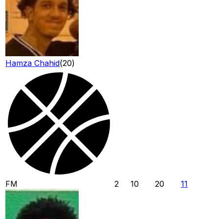
Hamza Chahid
(
20
)
FM
2
10
20
11