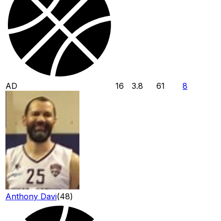
AD
16
3.8
61
8
Anthony Davi
(
48
)