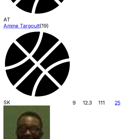
AT
Amine Targoult
(
19
)
SK
9
12.3
111
25