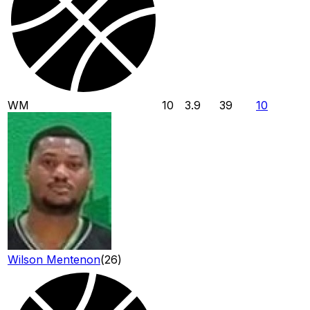
WM
10
3.9
39
10
Wilson Mentenon
(
26
)