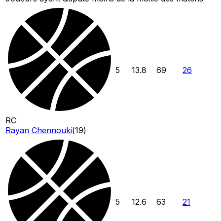
5
13.8
69
26
RC
Rayan Chennouki
(
19
)
5
12.6
63
21