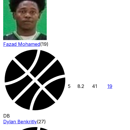
Fazad Mohamed
(
19
)
5
8.2
41
19
DB
Dylan Benkritly
(
27
)