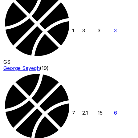
1
3
3
3
GS
George Sayegh
(
19
)
7
2.1
15
6