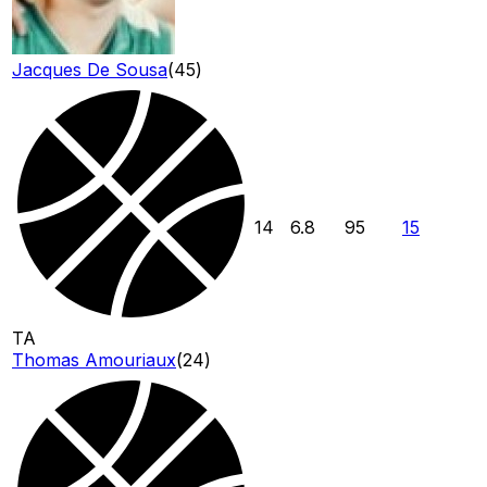
Jacques De Sousa
(
45
)
14
6.8
95
15
TA
Thomas Amouriaux
(
24
)