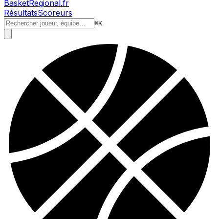
BasketRegional.fr
Résultats
Scoreurs
⌘
K