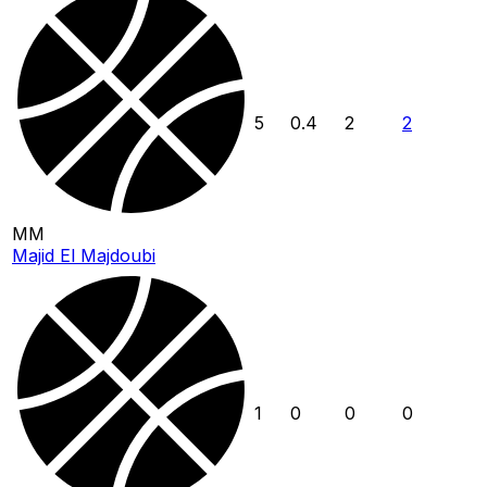
5
0.4
2
2
MM
Majid El Majdoubi
1
0
0
0