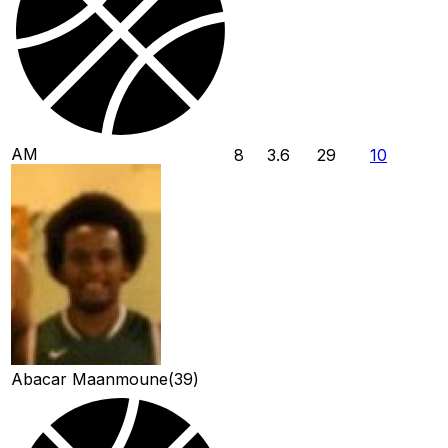
AM
8
3.6
29
10
Abacar Maanmoune
(
39
)