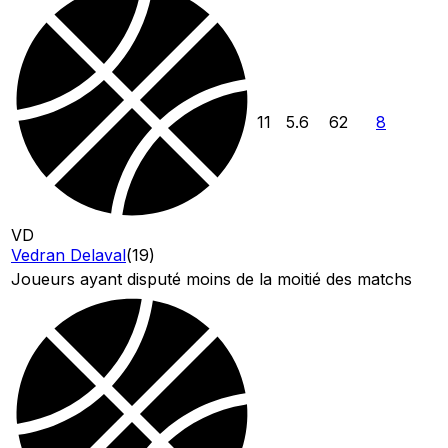
11
5.6
62
8
VD
Vedran Delaval
(
19
)
Joueurs ayant disputé moins de la moitié des matchs