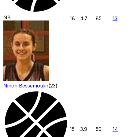
NB
18
4.7
85
13
Ninon Bessemoulin
(
23
)
15
3.9
59
14