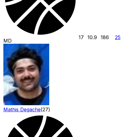
17
10.9
186
25
MD
Mathis Degache
(
27
)