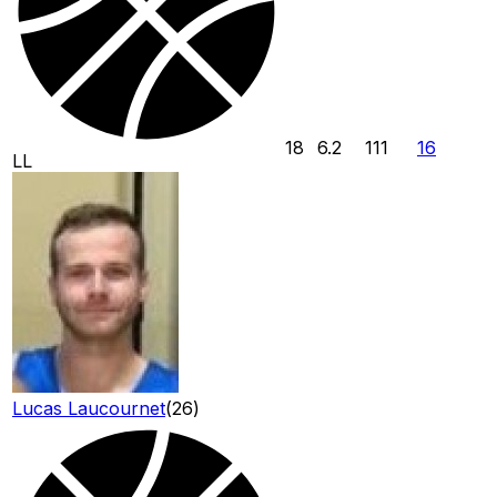
18
6.2
111
16
LL
Lucas Laucournet
(
26
)