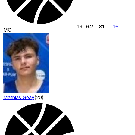
13
6.2
81
16
MG
Mathias Geay
(
20
)