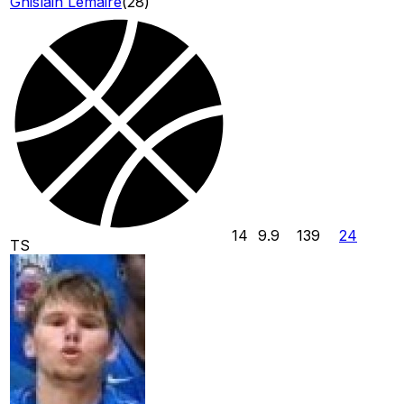
Ghislain Lemaire
(
28
)
14
9.9
139
24
TS