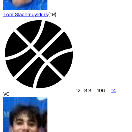
Tom Slachmuylders
(
19
)
12
8.8
106
14
VC