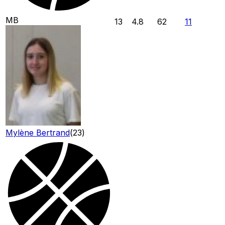
MB
13
4.8
62
11
Mylène Bertrand
(
23
)