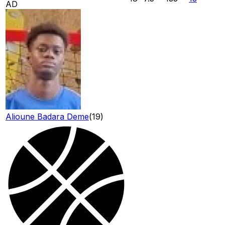
AD
Alioune Badara Deme
(
19
)