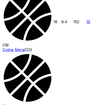
18
8.4
152
16
CM
Coline Meral
(
23
)