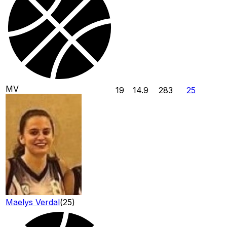
MV
19
14.9
283
25
Maelys Verdal
(
25
)