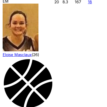
EM
20
8.3
167
18
Eloise Masclaux
(
26
)