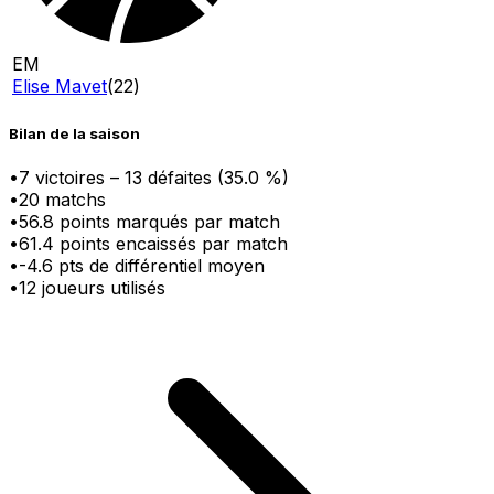
EM
Elise Mavet
(
22
)
Bilan de la saison
•
7
victoire
s
–
13
défaite
s
(
35.0
%)
•
20
matchs
•
56.8
points marqués par match
•
61.4
points encaissés par match
•
-4.6
pts
de différentiel moyen
•
12
joueurs utilisés