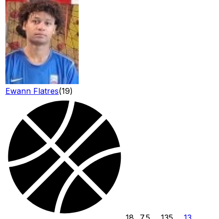
Ewann Flatres
(
19
)
18
7.5
135
13