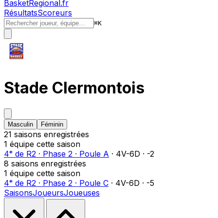
BasketRegional.fr
Résultats
Scoreurs
⌘
K
Stade Clermontois
Masculin
Féminin
21
saison
s
enregistrée
s
1
équipe
cette saison
4ᵉ
de
R2
·
Phase 2
·
Poule A
·
4
V-
6
D
·
-2
8
saison
s
enregistrée
s
1
équipe
cette saison
4ᵉ
de
R2
·
Phase 2
·
Poule C
·
4
V-
6
D
·
-5
Saisons
Joueurs
Joueuses