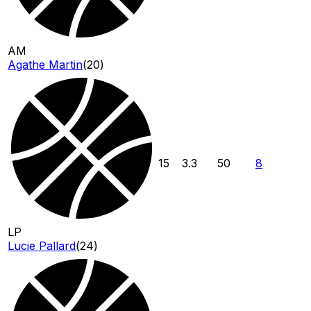
AM
Agathe Martin
(
20
)
15
3.3
50
8
LP
Lucie Pallard
(
24
)