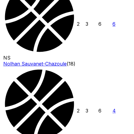
2
3
6
6
NS
Nolhan Sauvanet-Chazoule
(
18
)
2
3
6
4