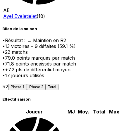
AE
Ayel Eyeletielet
(
18
)
Bilan de la saison
•
Résultat :
→ Maintien en R2
•
13
victoire
s
–
9
défaite
s
(
59.1
%)
•
22
matchs
•
79.0
points marqués par match
•
71.8
points encaissés par match
•
+
7.2
pts
de différentiel moyen
•
17
joueurs utilisés
R2
Phase 1
Phase 2
Total
Effectif saison
Joueur
MJ
Moy.
Total
Max