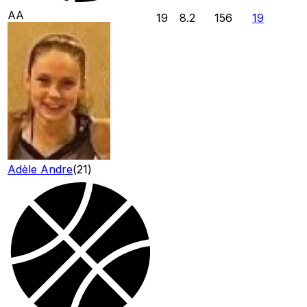
AA
19
8.2
156
19
Adèle Andre
(
21
)