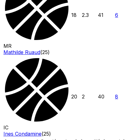
18
2.3
41
6
MR
Mathilde Ruaud
(
25
)
20
2
40
8
IC
Ines Condamine
(
25
)