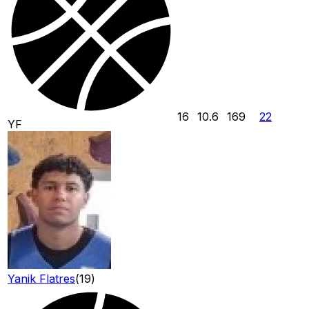
16
10.6
169
22
YF
Yanik Flatres
(
19
)