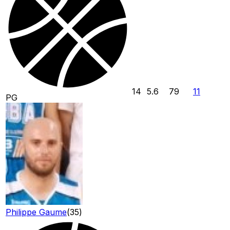
14
5.6
79
11
PG
Philippe Gaume
(
35
)