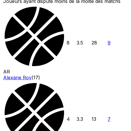
Joueurs ayant disputé moins de la moitié des matchs
8
3.5
28
9
AR
Alexane Roy
(
17
)
4
3.3
13
7