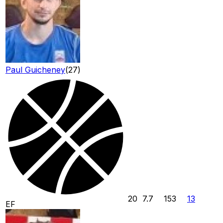
Paul Guicheney
(
27
)
20
7.7
153
13
EF