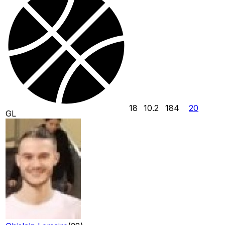
18
10.2
184
20
GL