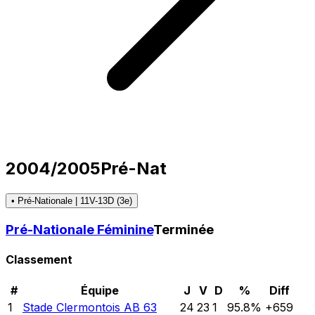
2004/2005
Pré-Nat
• Pré-Nationale | 11V-13D (3e)
Pré-Nationale Féminine
Terminée
Classement
#
Équipe
J
V
D
%
Diff
1
Stade Clermontois AB 63
24
23
1
95.8
%
+
659