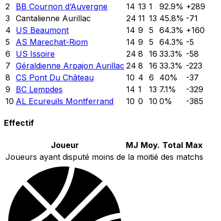
2
BB Cournon d’Auvergne
14
13
1
92.9
%
+
289
3
Cantalienne Aurillac
24
11
13
45.8
%
-71
4
US Beaumont
14
9
5
64.3
%
+
160
5
AS Marechat-Riom
14
9
5
64.3
%
-5
6
US Issoire
24
8
16
33.3
%
-58
7
Géraldienne Arpajon Aurillac
24
8
16
33.3
%
-223
8
CS Pont Du Château
10
4
6
40
%
-37
9
BC Lempdes
14
1
13
7.1
%
-329
10
AL Ecureuils Montferrand
10
0
10
0
%
-385
Effectif
Joueur
MJ
Moy.
Total
Max
Joueurs ayant disputé moins de la moitié des matchs