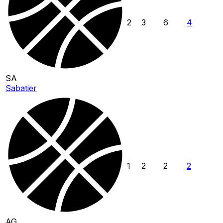
2
3
6
4
SA
Sabatier
1
2
2
2
AG