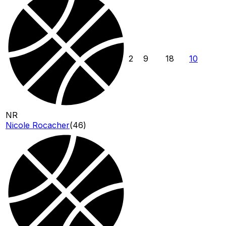
2
9
18
10
NR
Nicole Rocacher
(
46
)