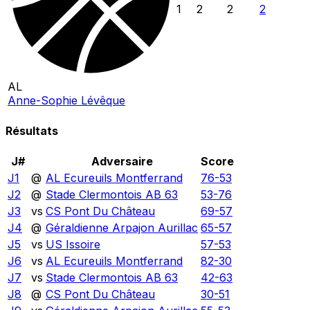
1
2
2
2
AL
Anne-Sophie Lévêque
Résultats
J#
Adversaire
Score
J1
@
AL Ecureuils Montferrand
76
-
53
J2
@
Stade Clermontois AB 63
53
-
76
J3
vs
CS Pont Du Château
69
-
57
J4
@
Géraldienne Arpajon Aurillac
65
-
57
J5
vs
US Issoire
57
-
53
J6
vs
AL Ecureuils Montferrand
82
-
30
J7
vs
Stade Clermontois AB 63
42
-
63
J8
@
CS Pont Du Château
30
-
51