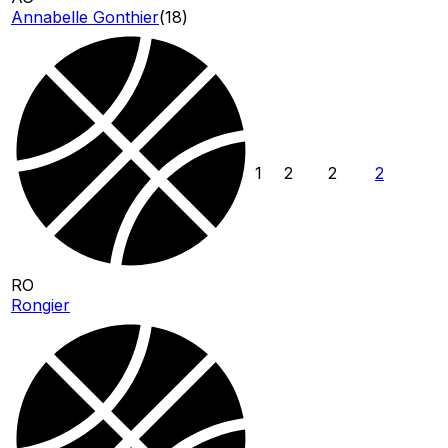
Annabelle Gonthier
(
18
)
1
2
2
2
RO
Rongier