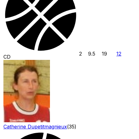
2
9.5
19
12
CD
Catherine Dupetitmagnieux
(
35
)