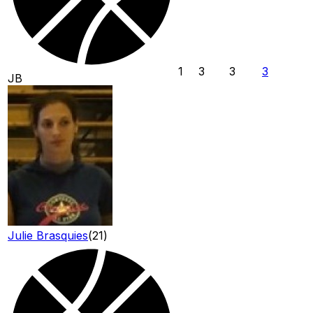
1
3
3
3
JB
Julie Brasquies
(
21
)