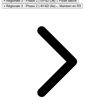
• Régionale 3 · Phase 1 | 5V-5D (3e) ⤵ Poule basse
• Régionale 3 · Phase 2 | 4V-6D (4e)
→ Maintien en R3