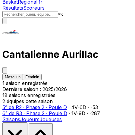
BasketRegional.fr
Résultats
Scoreurs
⌘
K
Cantalienne Aurillac
Masculin
Féminin
1
saison
enregistrée
Dernière saison :
2025/2026
18
saison
s
enregistrée
s
2
équipe
s
cette saison
5ᵉ
de
R2
·
Phase 2
·
Poule D
·
4
V-
6
D
·
-53
6ᵉ
de
R3
·
Phase 2
·
Poule D
·
1
V-
9
D
·
-287
Saisons
Joueurs
Joueuses