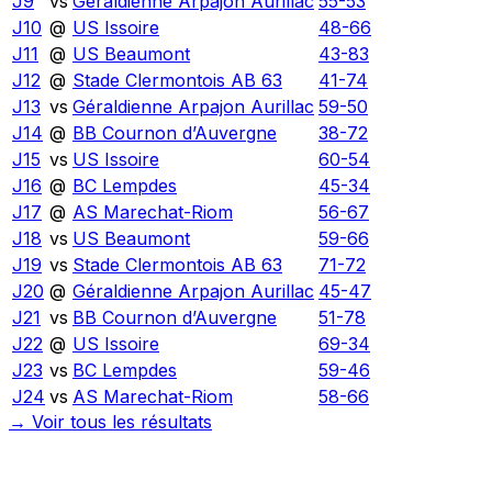
J9
vs
Géraldienne Arpajon Aurillac
55
-
53
J10
@
US Issoire
48
-
66
J11
@
US Beaumont
43
-
83
J12
@
Stade Clermontois AB 63
41
-
74
J13
vs
Géraldienne Arpajon Aurillac
59
-
50
J14
@
BB Cournon d’Auvergne
38
-
72
J15
vs
US Issoire
60
-
54
J16
@
BC Lempdes
45
-
34
J17
@
AS Marechat-Riom
56
-
67
J18
vs
US Beaumont
59
-
66
J19
vs
Stade Clermontois AB 63
71
-
72
J20
@
Géraldienne Arpajon Aurillac
45
-
47
J21
vs
BB Cournon d’Auvergne
51
-
78
J22
@
US Issoire
69
-
34
J23
vs
BC Lempdes
59
-
46
J24
vs
AS Marechat-Riom
58
-
66
→ Voir tous les résultats