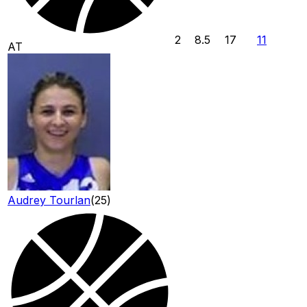
2
8.5
17
11
AT
Audrey Tourlan
(
25
)