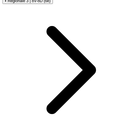
• Régionale 3 | 8V-8D (6e)