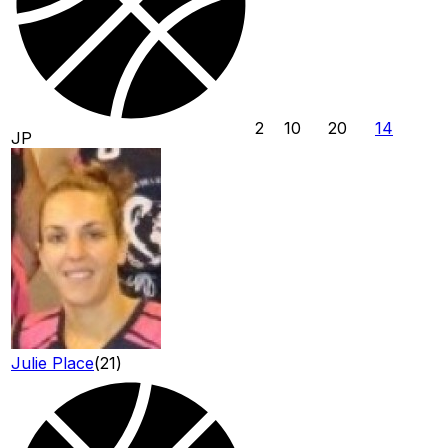
2
10
20
14
JP
Julie Place
(
21
)