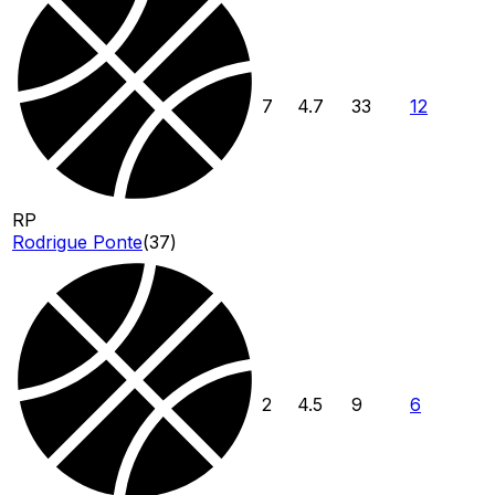
7
4.7
33
12
RP
Rodrigue Ponte
(
37
)
2
4.5
9
6