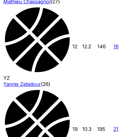
Mathieu Chassagnol
(
27
)
12
12.2
146
16
YZ
Yannis Zebidour
(
26
)
19
10.3
195
21