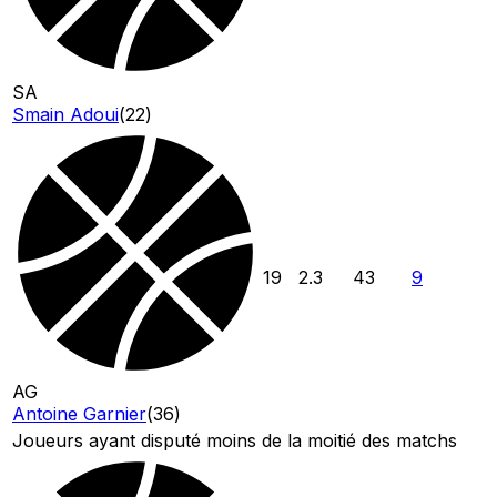
SA
Smain Adoui
(
22
)
19
2.3
43
9
AG
Antoine Garnier
(
36
)
Joueurs ayant disputé moins de la moitié des matchs