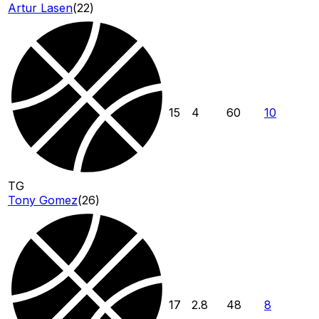
Artur Lasen
(
22
)
15
4
60
10
TG
Tony Gomez
(
26
)
17
2.8
48
8