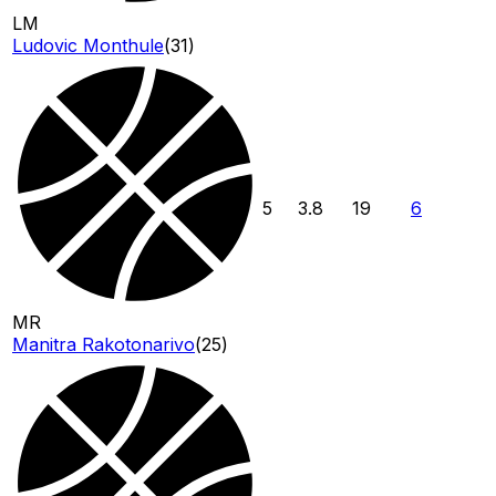
LM
Ludovic Monthule
(
31
)
5
3.8
19
6
MR
Manitra Rakotonarivo
(
25
)