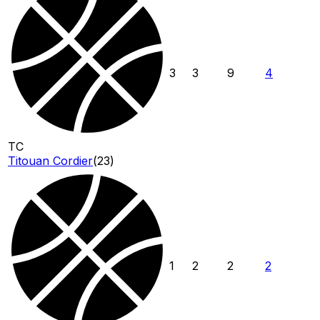
3
3
9
4
TC
Titouan Cordier
(
23
)
1
2
2
2