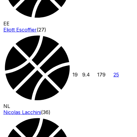
EE
Eliott Escoffier
(
27
)
19
9.4
179
25
NL
Nicolas Lacchini
(
36
)