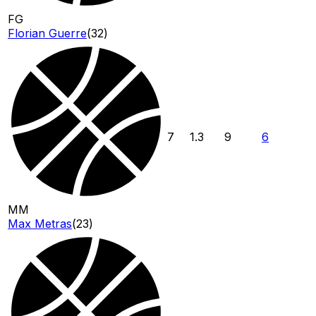
FG
Florian Guerre
(
32
)
7
1.3
9
6
MM
Max Metras
(
23
)