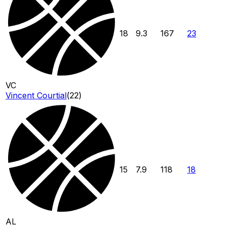
18
9.3
167
23
VC
Vincent Courtial
(
22
)
15
7.9
118
18
AL