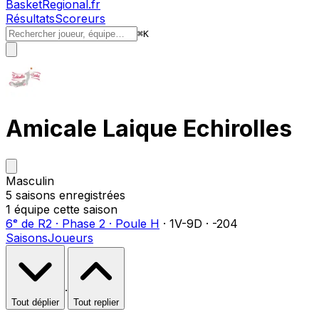
BasketRegional.fr
Résultats
Scoreurs
⌘
K
Amicale Laique Echirolles
Masculin
5
saison
s
enregistrée
s
1
équipe
cette saison
6ᵉ
de
R2
·
Phase 2
·
Poule H
·
1
V-
9
D
·
-204
Saisons
Joueurs
·
Tout déplier
Tout replier