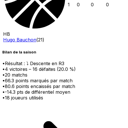
1
0
0
0
HB
Hugo Bauchon
(
21
)
Bilan de la saison
•
Résultat :
⤵ Descente en R3
•
4
victoire
s
–
16
défaite
s
(
20.0
%)
•
20
matchs
•
66.3
points marqués par match
•
80.6
points encaissés par match
•
-14.3
pts
de différentiel moyen
•
18
joueurs utilisés