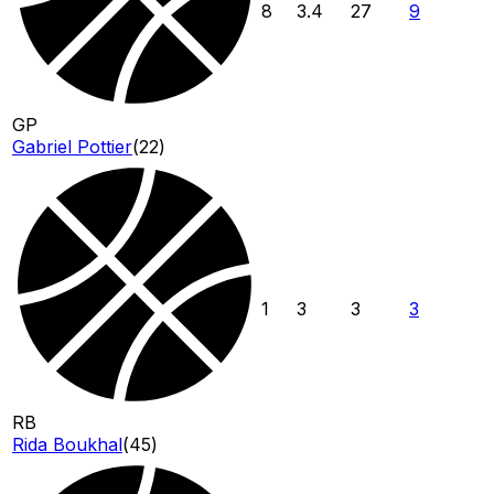
8
3.4
27
9
GP
Gabriel Pottier
(
22
)
1
3
3
3
RB
Rida Boukhal
(
45
)