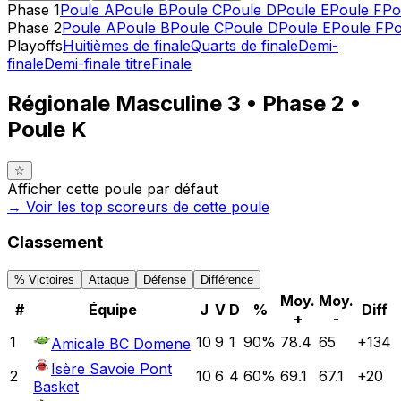
Phase 1
Poule A
Poule B
Poule C
Poule D
Poule E
Poule F
Po
Phase 2
Poule A
Poule B
Poule C
Poule D
Poule E
Poule F
Po
Playoffs
Huitièmes de finale
Quarts de finale
Demi-
finale
Demi-finale titre
Finale
Régionale Masculine 3 • Phase 2 •
Poule K
☆
Afficher cette poule par défaut
→ Voir les top
scoreurs
de cette poule
Classement
% Victoires
Attaque
Défense
Différence
Moy.
Moy.
#
Équipe
J
V
D
%
Diff
+
-
1
10
9
1
90
%
78.4
65
+
134
Amicale BC Domene
Isère Savoie Pont
2
10
6
4
60
%
69.1
67.1
+
20
Basket