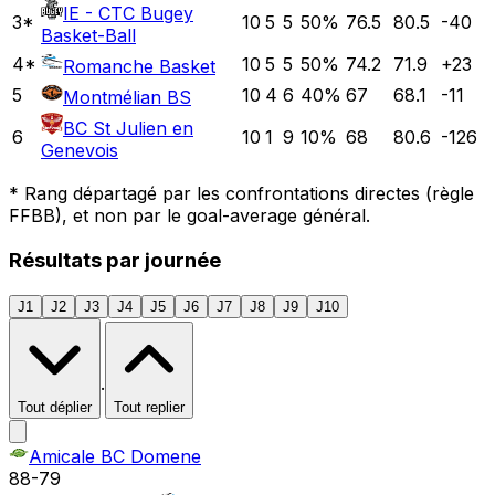
IE - CTC Bugey
3
*
10
5
5
50
%
76.5
80.5
-40
Basket-Ball
4
*
10
5
5
50
%
74.2
71.9
+
23
Romanche Basket
5
10
4
6
40
%
67
68.1
-11
Montmélian BS
BC St Julien en
6
10
1
9
10
%
68
80.6
-126
Genevois
*
Rang départagé par les confrontations directes (règle
FFBB), et non par le goal-average général.
Résultats par journée
J1
J2
J3
J4
J5
J6
J7
J8
J9
J10
·
Tout déplier
Tout replier
Amicale BC Domene
88
-
79