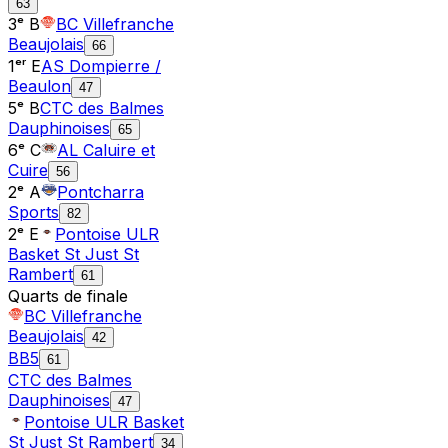
63
3ᵉ B
BC Villefranche
Beaujolais
66
1ᵉʳ E
AS Dompierre /
Beaulon
47
5ᵉ B
CTC des Balmes
Dauphinoises
65
6ᵉ C
AL Caluire et
Cuire
56
2ᵉ A
Pontcharra
Sports
82
2ᵉ E
Pontoise ULR
Basket St Just St
Rambert
61
Quarts de finale
BC Villefranche
Beaujolais
42
BB5
61
CTC des Balmes
Dauphinoises
47
Pontoise ULR Basket
St Just St Rambert
34