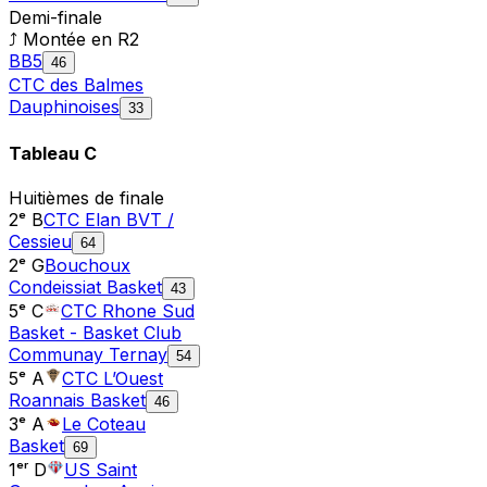
Demi-finale
⤴ Montée en
R2
BB5
46
CTC des Balmes
Dauphinoises
33
Tableau
C
Huitièmes de finale
2ᵉ B
CTC Elan BVT /
Cessieu
64
2ᵉ G
Bouchoux
Condeissiat Basket
43
5ᵉ C
CTC Rhone Sud
Basket - Basket Club
Communay Ternay
54
5ᵉ A
CTC L’Ouest
Roannais Basket
46
3ᵉ A
Le Coteau
Basket
69
1ᵉʳ D
US Saint