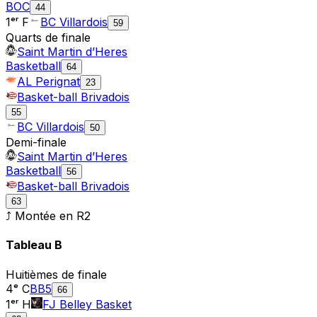
BOC
44
1ᵉʳ F
BC Villardois
59
Quarts de finale
Saint Martin d’Heres
Basketball
64
AL Perignat
23
Basket-ball Brivadois
55
BC Villardois
50
Demi-finale
Saint Martin d’Heres
Basketball
56
Basket-ball Brivadois
63
⤴ Montée en
R2
Tableau
B
Huitièmes de finale
4ᵉ C
BB5
66
1ᵉʳ H
FJ Belley Basket