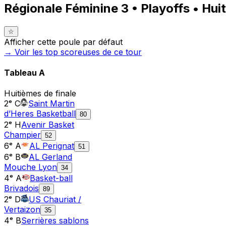
Régionale Féminine 3 • Playoffs • Hui
☆
Afficher cette poule par défaut
→ Voir les top
scoreuses
de ce tour
Tableau
A
Huitièmes de finale
2ᵉ C
Saint Martin
d’Heres Basketball
80
2ᵉ H
Avenir Basket
Champier
52
6ᵉ A
AL Perignat
51
6ᵉ B
AL Gerland
Mouche Lyon
34
4ᵉ A
Basket-ball
Brivadois
89
2ᵉ D
US Chauriat /
Vertaizon
35
4ᵉ B
Serrières sablons