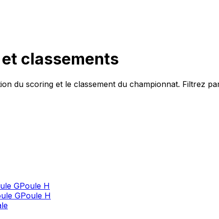
h et classements
tion du
scoring
et le classement du championnat. Filtrez par
ule G
Poule H
ule G
Poule H
ale