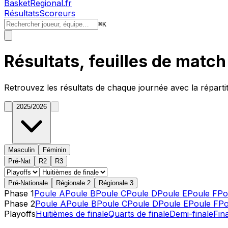
BasketRegional.fr
Résultats
Scoreurs
⌘
K
Résultats, feuilles de matc
Retrouvez les résultats de chaque journée avec la réparti
2025/2026
Masculin
Féminin
Pré-Nat
R2
R3
Pré-Nationale
Régionale 2
Régionale 3
Phase 1
Poule A
Poule B
Poule C
Poule D
Poule E
Poule F
Po
Phase 2
Poule A
Poule B
Poule C
Poule D
Poule E
Poule F
Po
Playoffs
Huitièmes de finale
Quarts de finale
Demi-finale
Fin