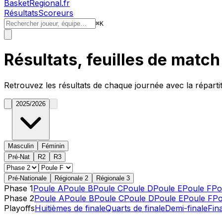
BasketRegional.fr
Résultats
Scoreurs
⌘
K
Résultats, feuilles de matc
Retrouvez les résultats de chaque journée avec la réparti
2025/2026
Masculin
Féminin
Pré-Nat
R2
R3
Pré-Nationale
Régionale 2
Régionale 3
Phase 1
Poule A
Poule B
Poule C
Poule D
Poule E
Poule F
Po
Phase 2
Poule A
Poule B
Poule C
Poule D
Poule E
Poule F
Po
Playoffs
Huitièmes de finale
Quarts de finale
Demi-finale
Fin