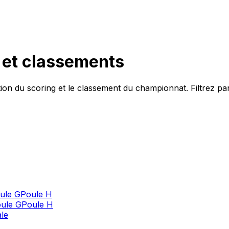
h et classements
tion du
scoring
et le classement du championnat. Filtrez par
ule G
Poule H
ule G
Poule H
ale