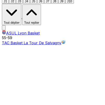
J1
J2
J3
J4
J5
J6
J7
J8
J9
J10
·
Tout déplier
Tout replier
ASUL Lyon Basket
55
-
59
TAC Basket La Tour De Salvagny