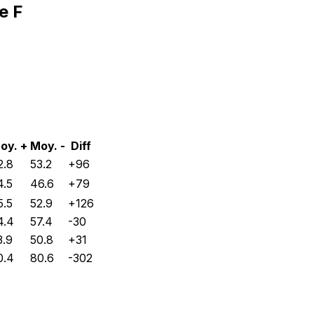
e F
oy. +
Moy. -
Diff
2.8
53.2
+
96
4.5
46.6
+
79
5.5
52.9
+
126
4.4
57.4
-30
3.9
50.8
+
31
0.4
80.6
-302