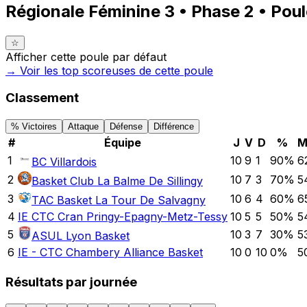
Régionale Féminine 3 • Phase 2 • Poul
☆
Afficher cette poule par défaut
→ Voir les top
scoreuses
de cette poule
Classement
% Victoires
Attaque
Défense
Différence
#
Équipe
J
V
D
%
M
1
10
9
1
90
%
6
BC Villardois
2
10
7
3
70
%
5
Basket Club La Balme De Sillingy
3
10
6
4
60
%
6
TAC Basket La Tour De Salvagny
4
IE CTC Cran Pringy-Epagny-Metz-Tessy
10
5
5
50
%
5
5
10
3
7
30
%
5
ASUL Lyon Basket
6
IE - CTC Chambery Alliance Basket
10
0
10
0
%
5
Résultats par journée