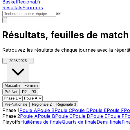
BasketRegional.fr
Résultats
Scoreurs
⌘
K
Résultats, feuilles de matc
Retrouvez les résultats de chaque journée avec la réparti
2025/2026
Masculin
Féminin
Pré-Nat
R2
R3
Pré-Nationale
Régionale 2
Régionale 3
Phase 1
Poule A
Poule B
Poule C
Poule D
Poule E
Poule F
Po
Phase 2
Poule A
Poule B
Poule C
Poule D
Poule E
Poule F
Po
Playoffs
Huitièmes de finale
Quarts de finale
Demi-finale
Fin