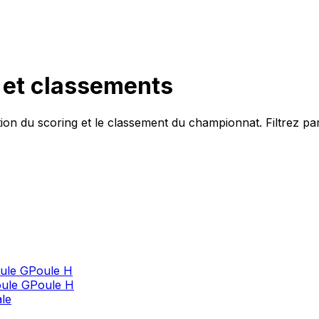
h et classements
tion du
scoring
et le classement du championnat. Filtrez par
ule G
Poule H
ule G
Poule H
ale