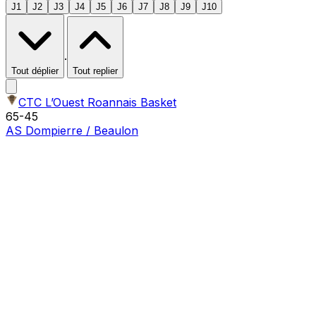
J1
J2
J3
J4
J5
J6
J7
J8
J9
J10
·
Tout déplier
Tout replier
CTC L’Ouest Roannais Basket
65
-
45
AS Dompierre / Beaulon