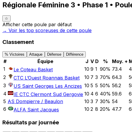
Régionale Féminine 3 • Phase 1 • Poul
☆
Afficher cette poule par défaut
→ Voir les top
scoreuses
de cette poule
Classement
% Victoires
Attaque
Défense
Différence
#
Équipe
J
V
D
%
Moy. +
M
1
10
9
1
90
%
73.4
4
Le Coteau Basket
2
10
7
3
70
%
64.3
5
CTC L’Ouest Roannais Basket
3
10
5
5
50
%
56.2
5
US Saint Georges Les Ancizes
4
10
4
6
40
%
59.6
6
IE CTC Clermont Sud Gergovie
5
AS Dompierre / Beaulon
10
3
7
30
%
54
5
6
10
2
8
20
%
47.7
6
ALFA Saint Jacques
Résultats par journée