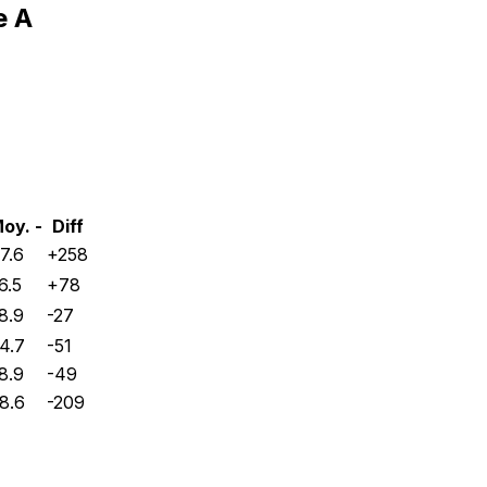
e A
oy. -
Diff
7.6
+
258
6.5
+
78
8.9
-27
4.7
-51
8.9
-49
8.6
-209