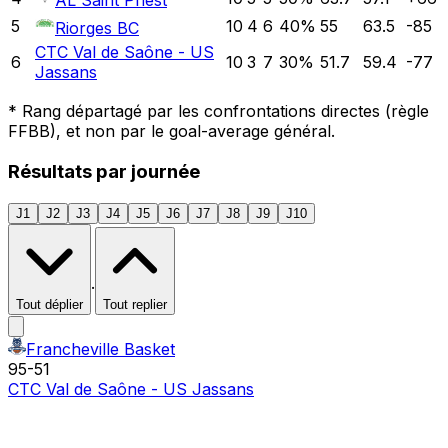
AL Saint Priest
5
10
4
6
40
%
55
63.5
-85
Riorges BC
CTC Val de Saône - US
6
10
3
7
30
%
51.7
59.4
-77
Jassans
*
Rang départagé par les confrontations directes (règle
FFBB), et non par le goal-average général.
Résultats par journée
J1
J2
J3
J4
J5
J6
J7
J8
J9
J10
·
Tout déplier
Tout replier
Francheville Basket
95
-
51
CTC Val de Saône - US Jassans