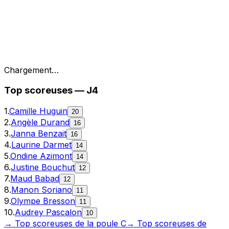
Chargement…
Top
scoreuses
—
J4
1
.
Camille Huguin
20
2
.
Angèle Durand
16
3
.
Janna Benzait
16
4
.
Laurine Darmet
14
5
.
Ondine Azimont
14
6
.
Justine Bouchut
12
7
.
Maud Babad
12
8
.
Manon Soriano
11
9
.
Olympe Bresson
11
10
.
Audrey Pascalon
10
→ Top
scoreuses
de la poule
C
→ Top
scoreuses
de