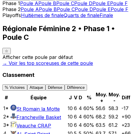
Phase 1
Poule A
Poule B
Poule C
Poule D
Poule E
Poule F
Phase 2
Poule A
Poule B
Poule C
Poule D
Poule E
Poule F
Playoffs
Huitièmes de finale
Quarts de finale
Finale
Régionale Féminine 2 • Phase 1 •
Poule C
☆
Afficher cette poule par défaut
→ Voir les top
scoreuses
de cette poule
Classement
% Victoires
Attaque
Défense
Différence
Moy.
Moy.
#
Équipe
J
V
D
%
Diff
+
-
1
*
10
6
4
60
%
56.6
58.3
-17
St Romain la Motte
2
*
10
6
4
60
%
68.2
59.2
+
90
Francheville Basket
3
*
10
6
4
60
%
63.5
61.2
+
23
Veauche CRAP
4
10
5
5
50
%
63.7
57.1
+
66