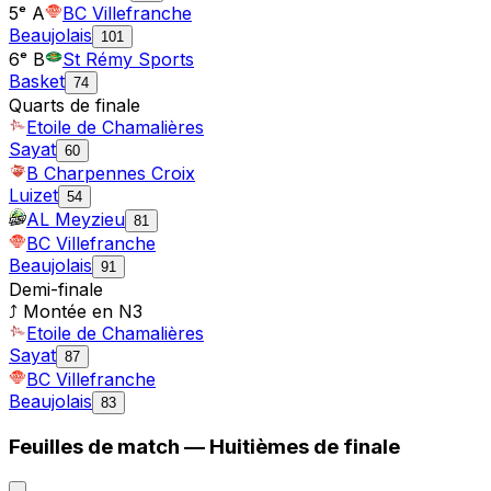
5ᵉ A
BC Villefranche
Beaujolais
101
6ᵉ B
St Rémy Sports
Basket
74
Quarts de finale
Etoile de Chamalières
Sayat
60
B Charpennes Croix
Luizet
54
AL Meyzieu
81
BC Villefranche
Beaujolais
91
Demi-finale
⤴ Montée en
N3
Etoile de Chamalières
Sayat
87
BC Villefranche
Beaujolais
83
Feuilles de match —
Huitièmes de finale