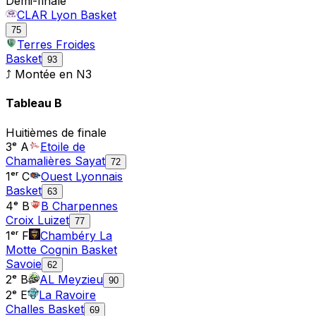
Demi-finale
CLAR Lyon Basket
75
Terres Froides
Basket
93
⤴ Montée en
N3
Tableau
B
Huitièmes de finale
3ᵉ A
Etoile de
Chamalières Sayat
72
1ᵉʳ C
Ouest Lyonnais
Basket
63
4ᵉ B
B Charpennes
Croix Luizet
77
1ᵉʳ F
Chambéry La
Motte Cognin Basket
Savoie
62
2ᵉ B
AL Meyzieu
90
2ᵉ E
La Ravoire
Challes Basket
69