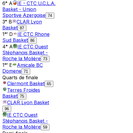
6ᵉ A
IE - CTC U.C.L.A.
Basket - Union
Sportive Azergoise
74
3ᵉ B
CLAR Lyon
Basket
87
1ᵉʳ D
IE CTC Rhone
Sud Basket
86
4ᵉ A
IE CTC Ouest
Stéphanois Basket -
Roche la Molière
73
1ᵉʳ E
Amicale BC
Domene
71
Quarts de finale
Clermont Basket
65
Terres Froides
Basket
75
CLAR Lyon Basket
96
IE CTC Ouest
Stéphanois Basket -
Roche la Molière
59