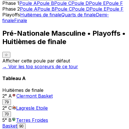
Phase 1
Poule A
Poule B
Poule C
Poule D
Poule E
Poule F
Phase 2
Poule A
Poule B
Poule C
Poule D
Poule E
Poule F
Playoffs
Huitièmes de finale
Quarts de finale
Demi-
finale
Finale
Pré-Nationale Masculine • Playoffs •
Huitièmes de finale
☆
Afficher cette poule par défaut
→ Voir les top
scoreurs
de ce tour
Tableau
A
Huitièmes de finale
2ᵉ A
Clermont Basket
79
2ᵉ C
Lagresle Etoile
70
5ᵉ B
Terres Froides
Basket
90