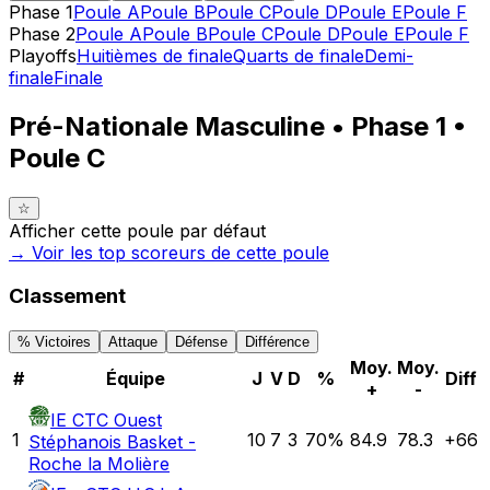
Phase 1
Poule A
Poule B
Poule C
Poule D
Poule E
Poule F
Phase 2
Poule A
Poule B
Poule C
Poule D
Poule E
Poule F
Playoffs
Huitièmes de finale
Quarts de finale
Demi-
finale
Finale
Pré-Nationale Masculine • Phase 1 •
Poule C
☆
Afficher cette poule par défaut
→ Voir les top
scoreurs
de cette poule
Classement
% Victoires
Attaque
Défense
Différence
Moy.
Moy.
#
Équipe
J
V
D
%
Diff
+
-
IE CTC Ouest
1
10
7
3
70
%
84.9
78.3
+
66
Stéphanois Basket -
Roche la Molière