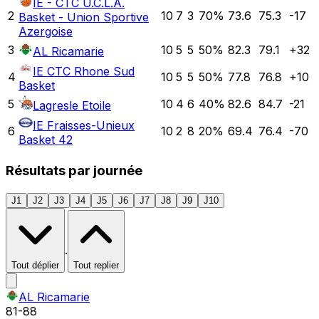
IE - CTC U.C.L.A.
2
10
7
3
70
%
73.6
75.3
-17
Basket - Union Sportive
Azergoise
3
10
5
5
50
%
82.3
79.1
+
32
AL Ricamarie
IE CTC Rhone Sud
4
10
5
5
50
%
77.8
76.8
+
10
Basket
5
10
4
6
40
%
82.6
84.7
-21
Lagresle Etoile
IE Fraisses-Unieux
6
10
2
8
20
%
69.4
76.4
-70
Basket 42
Résultats par journée
J1
J2
J3
J4
J5
J6
J7
J8
J9
J10
·
Tout déplier
Tout replier
AL Ricamarie
81
-
88