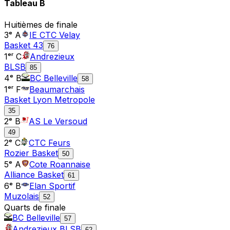
Tableau
B
Huitièmes de finale
3ᵉ A
IE CTC Velay
Basket 43
76
1ᵉʳ C
Andrezieux
BLSB
85
4ᵉ B
BC Belleville
58
1ᵉʳ F
Beaumarchais
Basket Lyon Metropole
35
2ᵉ B
AS Le Versoud
49
2ᵉ C
CTC Feurs
Rozier Basket
50
5ᵉ A
Cote Roannaise
Alliance Basket
61
6ᵉ B
Elan Sportif
Muzolais
52
Quarts de finale
BC Belleville
57
Andrezieux BLSB
62