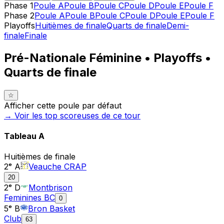
Phase 1
Poule A
Poule B
Poule C
Poule D
Poule E
Poule F
Phase 2
Poule A
Poule B
Poule C
Poule D
Poule E
Poule F
Playoffs
Huitièmes de finale
Quarts de finale
Demi-
finale
Finale
Pré-Nationale Féminine • Playoffs •
Quarts de finale
☆
Afficher cette poule par défaut
→ Voir les top
scoreuses
de ce tour
Tableau
A
Huitièmes de finale
2ᵉ A
Veauche CRAP
20
2ᵉ D
Montbrison
Feminines BC
0
5ᵉ B
Bron Basket
Club
63