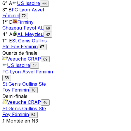
6ᵉ A
US Issoire
66
3ᵉ B
FC Lyon Asvel
Féminin
72
1ᵉʳ D
Firminy
Chazeau-Fayol AL
69
4ᵉ A
AL Meyzieu
42
1ᵉʳ E
St Genis Oullins
Ste Foy Féminin
67
Quarts de finale
Veauche CRAP
89
US Issoire
42
FC Lyon Asvel Féminin
58
St Genis Oullins Ste
Foy Féminin
70
Demi-finale
Veauche CRAP
46
St Genis Oullins Ste
Foy Féminin
54
⤴ Montée en
N3