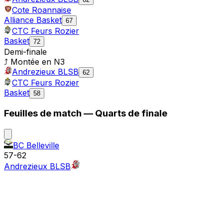
Cote Roannaise
Alliance Basket
67
CTC Feurs Rozier
Basket
72
Demi-finale
⤴ Montée en
N3
Andrezieux BLSB
62
CTC Feurs Rozier
Basket
58
Feuilles de match —
Quarts de finale
BC Belleville
57
-
62
Andrezieux BLSB