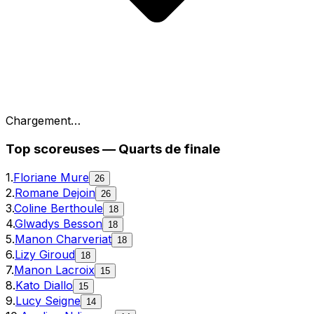
Chargement…
Top
scoreuses
—
Quarts de finale
1
.
Floriane Mure
26
2
.
Romane Dejoin
26
3
.
Coline Berthoule
18
4
.
Glwadys Besson
18
5
.
Manon Charveriat
18
6
.
Lizy Giroud
18
7
.
Manon Lacroix
15
8
.
Kato Diallo
15
9
.
Lucy Seigne
14