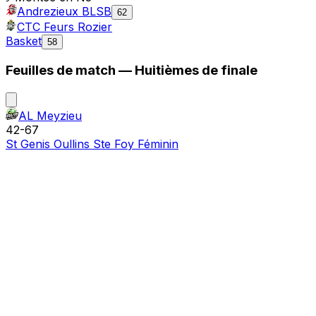
Andrezieux BLSB
62
CTC Feurs Rozier
Basket
58
Feuilles de match —
Huitièmes de finale
AL Meyzieu
42
-
67
St Genis Oullins Ste Foy Féminin