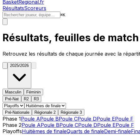
BasketRegional.fr
Résultats
Scoreurs
⌘
K
Résultats, feuilles de matc
Retrouvez les résultats de chaque journée avec la réparti
2025/2026
Masculin
Féminin
Pré-Nat
R2
R3
Pré-Nationale
Régionale 2
Régionale 3
Phase 1
Poule A
Poule B
Poule C
Poule D
Poule E
Poule F
Phase 2
Poule A
Poule B
Poule C
Poule D
Poule E
Poule F
Playoffs
Huitièmes de finale
Quarts de finale
Demi-finale
Fin