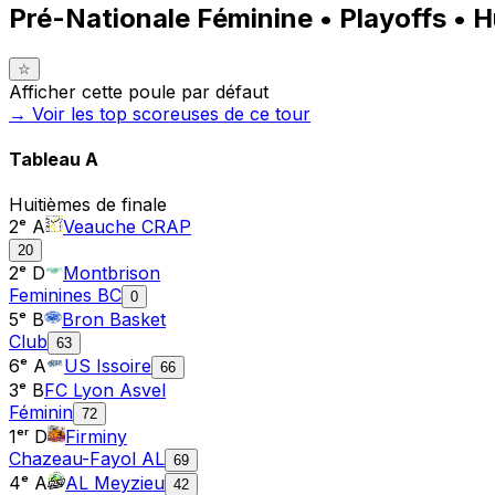
Pré-Nationale Féminine • Playoffs • H
☆
Afficher cette poule par défaut
→ Voir les top
scoreuses
de ce tour
Tableau
A
Huitièmes de finale
2ᵉ A
Veauche CRAP
20
2ᵉ D
Montbrison
Feminines BC
0
5ᵉ B
Bron Basket
Club
63
6ᵉ A
US Issoire
66
3ᵉ B
FC Lyon Asvel
Féminin
72
1ᵉʳ D
Firminy
Chazeau-Fayol AL
69
4ᵉ A
AL Meyzieu
42