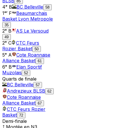
BLSB
85
4ᵉ B
BC Belleville
58
1ᵉʳ F
Beaumarchais
Basket Lyon Metropole
35
2ᵉ B
AS Le Versoud
49
2ᵉ C
CTC Feurs
Rozier Basket
50
5ᵉ A
Cote Roannaise
Alliance Basket
61
6ᵉ B
Elan Sportif
Muzolais
52
Quarts de finale
BC Belleville
57
Andrezieux BLSB
62
Cote Roannaise
Alliance Basket
67
CTC Feurs Rozier
Basket
72
Demi-finale
⤴ Montée en
N3