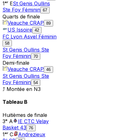
1ᵉʳ E
St Genis Oullins
Ste Foy Féminin
67
Quarts de finale
Veauche CRAP
89
US Issoire
42
FC Lyon Asvel Féminin
58
St Genis Oullins Ste
Foy Féminin
70
Demi-finale
Veauche CRAP
46
St Genis Oullins Ste
Foy Féminin
54
⤴ Montée en
N3
Tableau
B
Huitièmes de finale
3ᵉ A
IE CTC Velay
Basket 43
76
1ᵉʳ C
Andrezieux