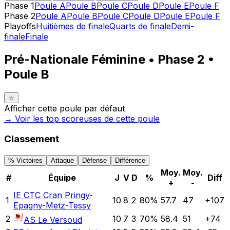
Phase 1
Poule A
Poule B
Poule C
Poule D
Poule E
Poule F
Phase 2
Poule A
Poule B
Poule C
Poule D
Poule E
Poule F
Playoffs
Huitièmes de finale
Quarts de finale
Demi-
finale
Finale
Pré-Nationale Féminine • Phase 2 •
Poule B
☆
Afficher cette poule par défaut
→ Voir les top
scoreuses
de cette poule
Classement
% Victoires
Attaque
Défense
Différence
Moy.
Moy.
#
Équipe
J
V
D
%
Diff
+
-
IE CTC Cran Pringy-
1
10
8
2
80
%
57.7
47
+
107
Epagny-Metz-Tessy
2
10
7
3
70
%
58.4
51
+
74
AS Le Versoud