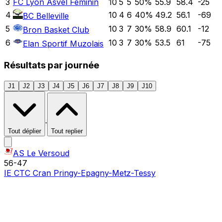
3
FC Lyon Asvel Féminin
10
5
5
50
%
55.9
58.4
-25
4
10
4
6
40
%
49.2
56.1
-69
BC Belleville
5
10
3
7
30
%
58.9
60.1
-12
Bron Basket Club
6
10
3
7
30
%
53.5
61
-75
Elan Sportif Muzolais
Résultats par journée
J1
J2
J3
J4
J5
J6
J7
J8
J9
J10
·
Tout déplier
Tout replier
AS Le Versoud
56
-
47
IE CTC Cran Pringy-Epagny-Metz-Tessy